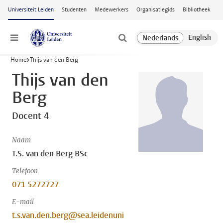
Ga naar hoofdinhoud
Universiteit Leiden
Studenten
Medewerkers
Organisatiegids
Bibliotheek
Menu
Home
Thijs van den Berg
Thijs van den
Berg
Docent 4
Naam
T.S. van den Berg BSc
Telefoon
071 5272727
E-mail
t.s.van.den.berg@sea.leidenuni