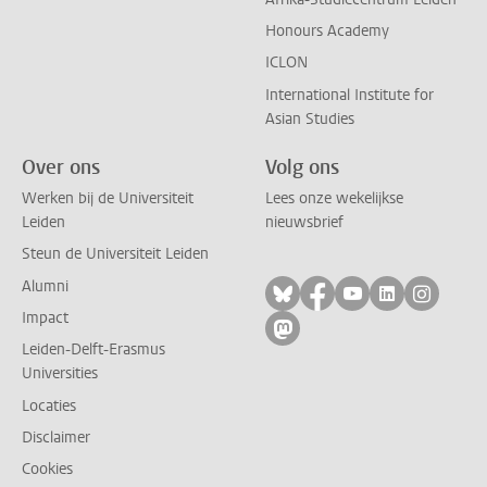
Honours Academy
ICLON
International Institute for
Asian Studies
Over ons
Volg ons
Werken bij de Universiteit
Lees onze wekelijkse
Leiden
nieuwsbrief
Steun de Universiteit Leiden
Alumni
Volg ons op bluesky
Volg ons op facebo
Volg ons op yo
Volg ons op
Volg on
Impact
Volg ons op mastodon
Leiden-Delft-Erasmus
Universities
Locaties
Disclaimer
Cookies