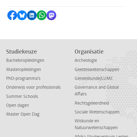
Delen op Facebook
Delen via Bluesky
Delen op LinkedIn
Delen via WhatsApp
Delen via Mastodon
Studiekeuze
Organisatie
Bacheloropleidingen
Archeologie
Masteropleidingen
Geesteswetenschappen
PhD-programma's
Geneeskunde/LUMC
Onderwijs voor professionals
Governance and Global
Affairs
Summer Schools
Rechtsgeleerdheid
Open dagen
Sociale Wetenschappen
Master Open Dag
Wiskunde en
Natuurwetenschappen
Afrika-Studiecentrum Leiden