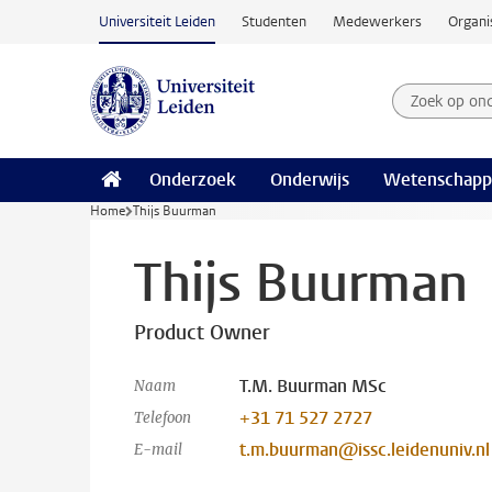
Ga naar hoofdinhoud
Universiteit Leiden
Studenten
Medewerkers
Organi
Zoek op on
Zoekterm
Onderzoek
Onderwijs
Wetenschapp
Home
Thijs Buurman
Thijs Buurman
Product Owner
T.M. Buurman MSc
Naam
+31 71 527 2727
Telefoon
t.m.buurman@issc.leidenuniv.nl
E-mail