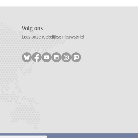
Volg ons
Lees onze wekelijkse nieuwsbrief
Volg ons op bluesky
Volg ons op facebook
Volg ons op youtube
Volg ons op linkedin
Volg ons op instagram
Volg ons op mastodon