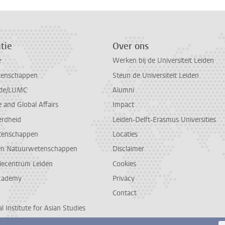
tie
Over ons
e
Werken bij de Universiteit Leiden
tenschappen
Steun de Universiteit Leiden
de/LUMC
Alumni
and Global Affairs
Impact
erdheid
Leiden-Delft-Erasmus Universities
tenschappen
Locaties
en Natuurwetenschappen
Disclaimer
diecentrum Leiden
Cookies
cademy
Privacy
Contact
l Institute for Asian Studies