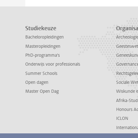
Studiekeuze
Organisa
Bacheloropleidingen
Archeologi
Masteropleidingen
Geesteswe
PhD-programma's
Geneeskun
Onderwijs voor professionals
Governance 
Summer Schools
Rechtsgele
Open dagen
Sociale We
Master Open Dag
Wiskunde 
Afrika-Stu
Honours A
ICLON
Internationa