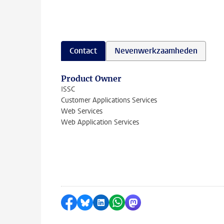
Contact
Nevenwerkzaamheden
Product Owner
ISSC
Customer Applications Services
Web Services
Web Application Services
Delen op Facebook
Delen via Bluesky
Delen op LinkedIn
Delen via WhatsApp
Delen via Mastodon