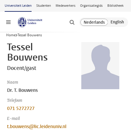
Ga naar hoofdinhoud
Universiteit Leiden
Studenten
Medewerkers
Organisatiegids
Bibliotheek
Menu
Home
Tessel Bouwens
Tessel
Bouwens
Docent/gast
Naam
Dr. T. Bouwens
Telefoon
071 5272727
E-mail
t.bouwens@lic.leidenuniv.nl