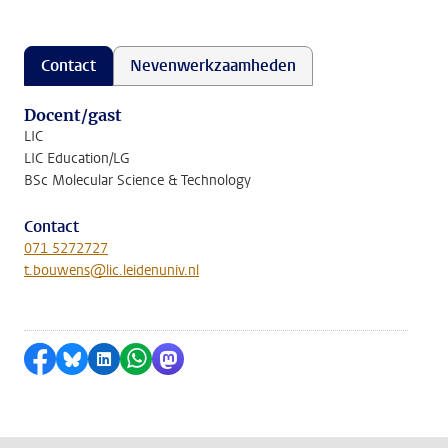
Contact
Nevenwerkzaamheden
Docent/gast
LIC
LIC Education/LG
BSc Molecular Science & Technology
Contact
071 5272727
t.bouwens@lic.leidenuniv.nl
Delen op Facebook
Delen via Bluesky
Delen op LinkedIn
Delen via WhatsApp
Delen via Mastodon