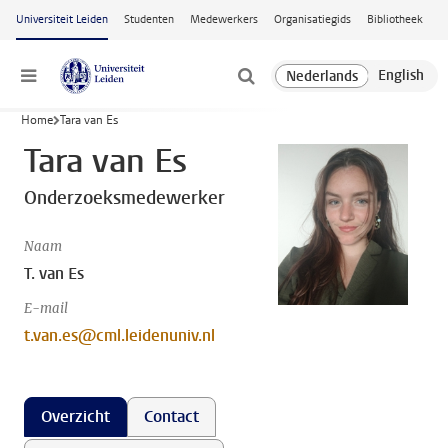
Ga naar hoofdinhoud
Universiteit Leiden
Studenten
Medewerkers
Organisatiegids
Bibliotheek
Menu
Home
Tara van Es
Tara van Es
Onderzoeksmedewerker
Naam
T. van Es
E-mail
t.van.es@cml.leidenuniv.nl
Overzicht
Contact