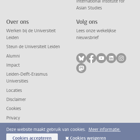
International Institute for
Asian Studies
Over ons
Volg ons
Werken bij de Universiteit
Lees onze wekelijkse
Leiden
nieuwsbrief
Steun de Universiteit Leiden
Alumni
Volg ons op bluesky
Volg ons op facebo
Volg ons op yo
Volg ons op
Volg on
Impact
Volg ons op mastodon
Leiden-Delft-Erasmus
Universities
Locaties
Disclaimer
Cookies
Privacy
Contact
Deze website maakt gebruik van cookies.
Meer informatie.
Cookies accepteren
Cookies weigeren