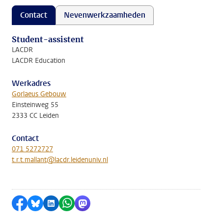
Contact
Nevenwerkzaamheden
Student-assistent
LACDR
LACDR Education
Werkadres
Gorlaeus Gebouw
Einsteinweg 55
2333 CC Leiden
Contact
071 5272727
t.r.t.mallant@lacdr.leidenuniv.nl
Delen op Facebook
Delen via Bluesky
Delen op LinkedIn
Delen via WhatsApp
Delen via Mastodon