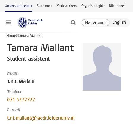
Ga naar hoofdinhoud
Universiteit Leiden
Studenten
Medewerkers
Organisatiegids
Bibliotheek
Menu
Home
Tamara Mallant
Tamara Mallant
Student-assistent
Naam
T.R.T. Mallant
Telefoon
071 5272727
E-mail
t.r.t.mallant@lacdr.leidenuniv.nl