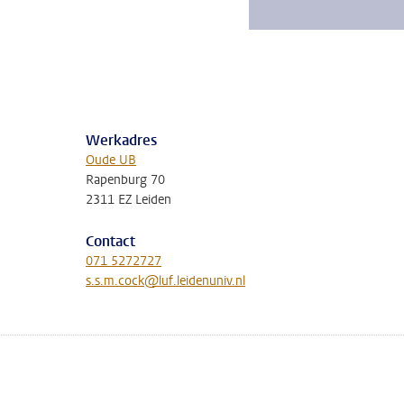
Werkadres
Oude UB
Rapenburg 70
2311 EZ Leiden
Contact
071 5272727
s.s.m.cock@luf.leidenuniv.nl