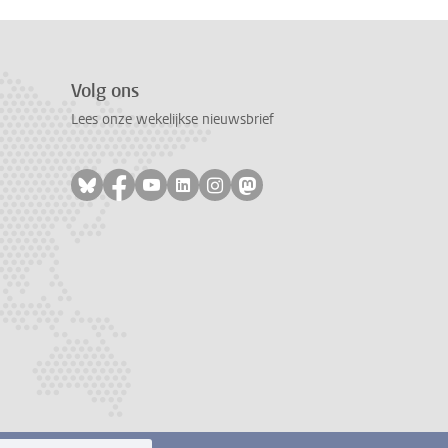
Volg ons
Lees onze wekelijkse nieuwsbrief
Volg ons op bluesky
Volg ons op facebook
Volg ons op youtube
Volg ons op linkedin
Volg ons op instagram
Volg ons op mastodon