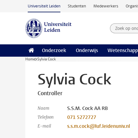
Ga naar hoofdinhoud
Universiteit Leiden
Studenten
Medewerkers
Organi
Zoek op on
Zoekterm
Onderzoek
Onderwijs
Wetenschapp
Home
Sylvia Cock
Sylvia Cock
Controller
S.S.M. Cock AA RB
Naam
071 5272727
Telefoon
s.s.m.cock@luf.leidenuniv.nl
E-mail