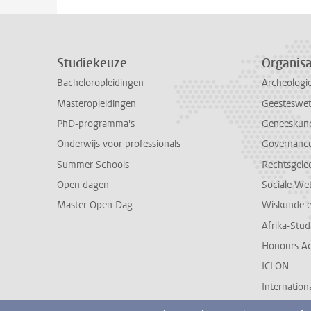
Studiekeuze
Organisa
Bacheloropleidingen
Archeologi
Masteropleidingen
Geesteswe
PhD-programma's
Geneeskun
Onderwijs voor professionals
Governance 
Summer Schools
Rechtsgele
Open dagen
Sociale We
Master Open Dag
Wiskunde 
Afrika-Stu
Honours A
ICLON
Internationa