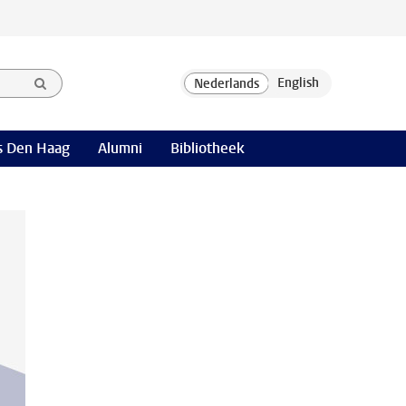
 Den Haag
Alumni
Bibliotheek