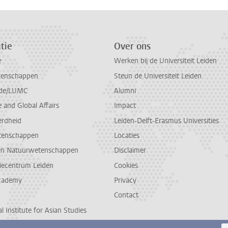
tie
Over ons
e
Werken bij de Universiteit Leiden
tenschappen
Steun de Universiteit Leiden
de/LUMC
Alumni
and Global Affairs
Impact
erdheid
Leiden-Delft-Erasmus Universities
tenschappen
Locaties
en Natuurwetenschappen
Disclaimer
diecentrum Leiden
Cookies
cademy
Privacy
Contact
l Institute for Asian Studies