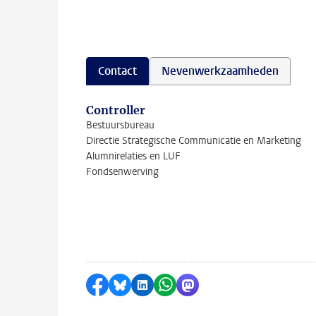
Contact
Nevenwerkzaamheden
Controller
Bestuursbureau
Directie Strategische Communicatie en Marketing
Alumnirelaties en LUF
Fondsenwerving
Delen op Facebook
Delen via Bluesky
Delen op LinkedIn
Delen via WhatsApp
Delen via Mastodon