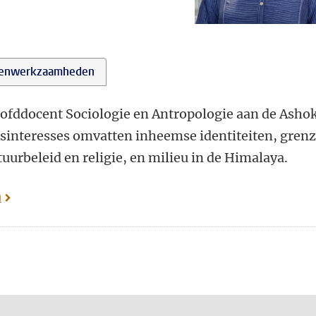
enwerkzaamheden
oofddocent Sociologie en Antropologie aan de Asho
ksinteresses omvatten inheemse identiteiten, gren
tuurbeleid en religie, en milieu in de Himalaya.
n