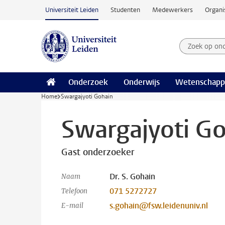
Ga naar hoofdinhoud
Universiteit Leiden
Studenten
Medewerkers
Organi
Zoek op on
Zoekterm
Onderzoek
Onderwijs
Wetenschapp
Home
Swargajyoti Gohain
Swargajyoti G
Gast onderzoeker
Dr. S. Gohain
Naam
071 5272727
Telefoon
s.gohain@fsw.leidenuniv.nl
E-mail