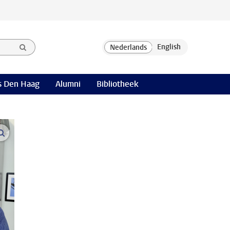
 Den Haag
Alumni
Bibliotheek
open modal