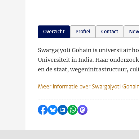
Overzicht
Profiel
Contact
Nev
Swargajyoti Gohain is universitair h
Universiteit in India. Haar onderzoe
en de staat, wegeninfrastructuur, cul
Meer informatie over Swargajyoti Gohai
Delen op Facebook
Delen via Bluesky
Delen op LinkedIn
Delen via WhatsApp
Delen via Mastodon