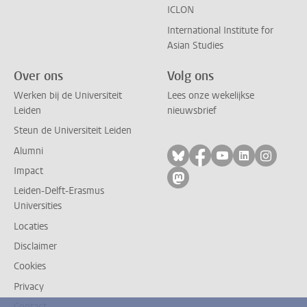
ICLON
International Institute for
Asian Studies
Over ons
Volg ons
Werken bij de Universiteit
Lees onze wekelijkse
Leiden
nieuwsbrief
Steun de Universiteit Leiden
Alumni
Volg ons op bluesky
Volg ons op facebo
Volg ons op yo
Volg ons op
Volg on
Impact
Volg ons op mastodon
Leiden-Delft-Erasmus
Universities
Locaties
Disclaimer
Cookies
Privacy
Contact