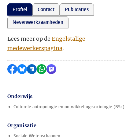
Profiel
Contact
Publicaties
Nevenwerkzaamheden
Lees meer op de
Engelstalige
medewerkerspagina
.
Delen op Facebook
Delen via Bluesky
Delen op LinkedIn
Delen via WhatsApp
Delen via Mastodon
Onderwijs
Culturele antropologie en ontwikkelingssociologie (BSc)
Organisatie
Sociale Wetenschappen