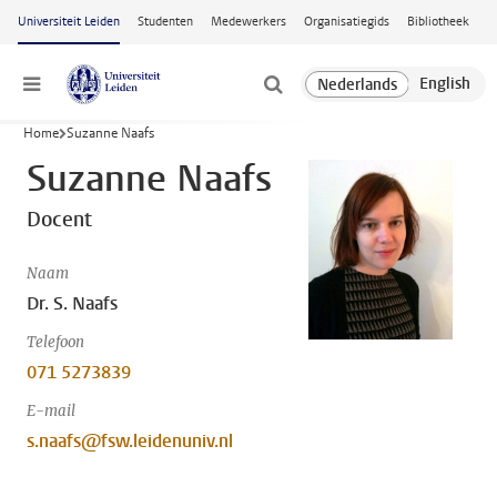
Ga naar hoofdinhoud
Universiteit Leiden
Studenten
Medewerkers
Organisatiegids
Bibliotheek
Menu
Home
Suzanne Naafs
Suzanne Naafs
Docent
Naam
Dr. S. Naafs
Telefoon
071 5273839
E-mail
s.naafs@fsw.leidenuniv.nl