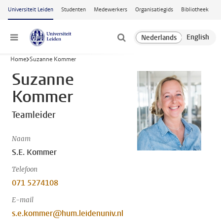
Ga naar hoofdinhoud
Universiteit Leiden
Studenten
Medewerkers
Organisatiegids
Bibliotheek
Menu
Home
Suzanne Kommer
Suzanne
Kommer
Teamleider
Naam
S.E. Kommer
Telefoon
071 5274108
E-mail
s.e.kommer@hum.leidenuniv.nl