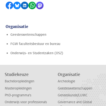
Delen op Facebook
Delen via Bluesky
Delen op LinkedIn
Delen via WhatsApp
Delen via Mastodon
Organisatie
Geesteswetenschappen
FGW faculteitsbestuur en bureau
Onderwijs- en Studentzaken (OSZ)
Studiekeuze
Organisatie
Bacheloropleidingen
Archeologie
Masteropleidingen
Geesteswetenschappen
PhD-programma's
Geneeskunde/LUMC
Onderwijs voor professionals
Governance and Global