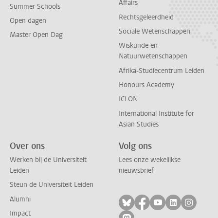
Affairs
Summer Schools
Rechtsgeleerdheid
Open dagen
Sociale Wetenschappen
Master Open Dag
Wiskunde en
Natuurwetenschappen
Afrika-Studiecentrum Leiden
Honours Academy
ICLON
International Institute for
Asian Studies
Over ons
Volg ons
Werken bij de Universiteit
Lees onze wekelijkse
Leiden
nieuwsbrief
Steun de Universiteit Leiden
Alumni
Volg ons op bluesky
Volg ons op facebo
Volg ons op yo
Volg ons op
Volg on
Impact
Volg ons op mastodon