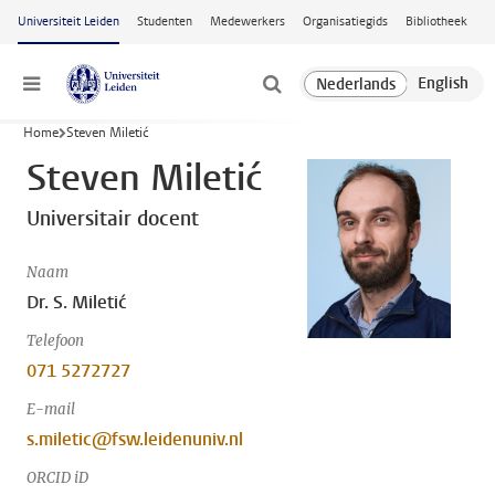
Ga naar hoofdinhoud
Universiteit Leiden
Studenten
Medewerkers
Organisatiegids
Bibliotheek
Menu
Home
Steven Miletić
Steven Miletić
Universitair docent
Naam
Dr. S. Miletić
Telefoon
071 5272727
E-mail
s.miletic@fsw.leidenuniv.nl
ORCID iD