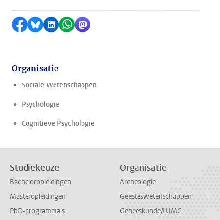
Delen op Facebook
Delen via Bluesky
Delen op LinkedIn
Delen via WhatsApp
Delen via Mastodon
Organisatie
Sociale Wetenschappen
Psychologie
Cognitieve Psychologie
Studiekeuze
Organisatie
Bacheloropleidingen
Archeologie
Masteropleidingen
Geesteswetenschappen
PhD-programma's
Geneeskunde/LUMC