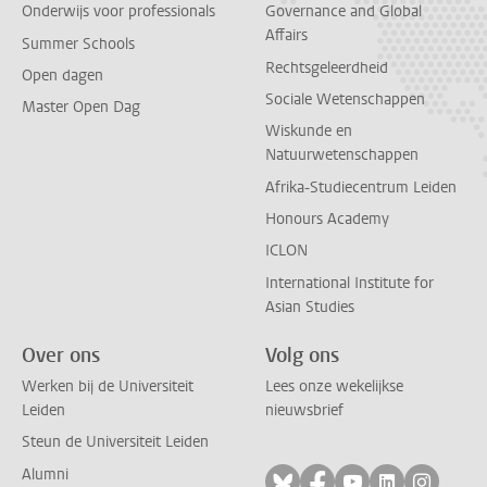
Onderwijs voor professionals
Governance and Global
Affairs
Summer Schools
Rechtsgeleerdheid
Open dagen
Sociale Wetenschappen
Master Open Dag
Wiskunde en
Natuurwetenschappen
Afrika-Studiecentrum Leiden
Honours Academy
ICLON
International Institute for
Asian Studies
Over ons
Volg ons
Werken bij de Universiteit
Lees onze wekelijkse
Leiden
nieuwsbrief
Steun de Universiteit Leiden
Alumni
Volg ons op bluesky
Volg ons op facebo
Volg ons op yo
Volg ons op
Volg on