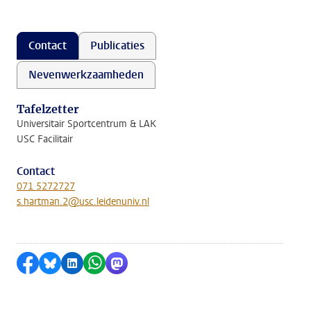
Contact
Publicaties
Nevenwerkzaamheden
Tafelzetter
Universitair Sportcentrum & LAK
USC Facilitair
Contact
071 5272727
s.hartman.2@usc.leidenuniv.nl
Delen op Facebook
Delen via Bluesky
Delen op LinkedIn
Delen via WhatsApp
Delen via Mastodon