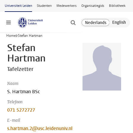
Ga naar hoofdinhoud
Universiteit Leiden
Studenten
Medewerkers
Organisatiegids
Bibliotheek
Menu
Home
Stefan Hartman
Stefan
Hartman
Tafelzetter
Naam
S. Hartman BSc
Telefoon
071 5272727
E-mail
s.hartman.2@usc.leidenuniv.nl