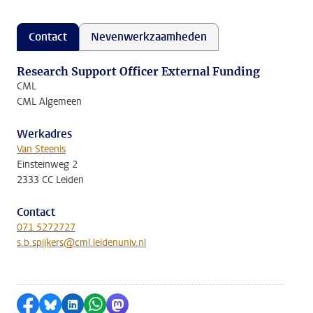
Contact
Nevenwerkzaamheden
Research Support Officer External Funding
CML
CML Algemeen
Werkadres
Van Steenis
Einsteinweg 2
2333 CC Leiden
Contact
071 5272727
s.b.spijkers@cml.leidenuniv.nl
Delen op Facebook
Delen via Bluesky
Delen op LinkedIn
Delen via WhatsApp
Delen via Mastodon