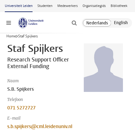
Ga naar hoofdinhoud
Universiteit Leiden
Studenten
Medewerkers
Organisatiegids
Bibliotheek
Menu
Home
Staf Spijkers
Staf Spijkers
Research Support Officer
External Funding
Naam
S.B. Spijkers
Telefoon
071 5272727
E-mail
s.b.spijkers@cml.leidenuniv.nl