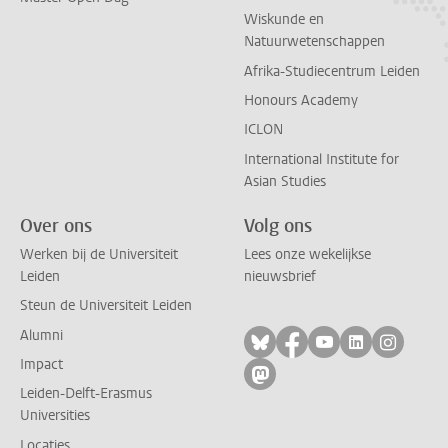
Wiskunde en
Natuurwetenschappen
Afrika-Studiecentrum Leiden
Honours Academy
ICLON
International Institute for
Asian Studies
Over ons
Volg ons
Werken bij de Universiteit
Lees onze wekelijkse
Leiden
nieuwsbrief
Steun de Universiteit Leiden
Alumni
Volg ons op bluesky
Volg ons op facebo
Volg ons op yo
Volg ons op
Volg on
Impact
Volg ons op mastodon
Leiden-Delft-Erasmus
Universities
Locaties