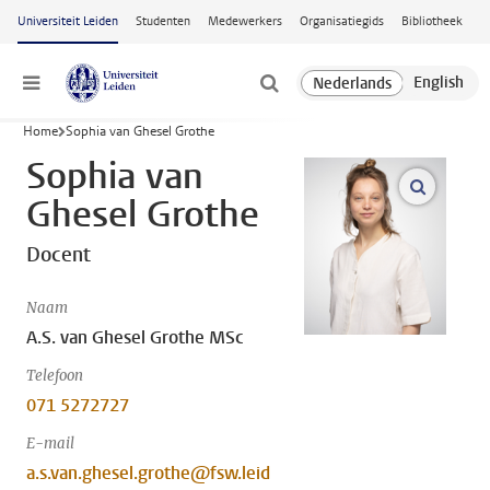
Ga naar hoofdinhoud
Universiteit Leiden
Studenten
Medewerkers
Organisatiegids
Bibliotheek
Menu
Home
Sophia van Ghesel Grothe
Sophia van
open m
Ghesel Grothe
Docent
Naam
A.S. van Ghesel Grothe MSc
Telefoon
071 5272727
E-mail
a.s.van.ghesel.grothe@fsw.leid