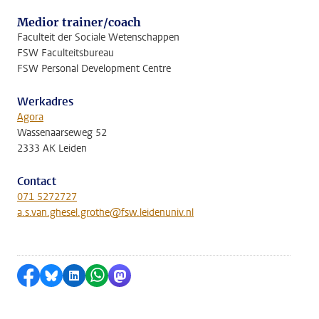
Medior trainer/coach
Faculteit der Sociale Wetenschappen
FSW Faculteitsbureau
FSW Personal Development Centre
Werkadres
Agora
Wassenaarseweg 52
2333 AK Leiden
Contact
071 5272727
a.s.van.ghesel.grothe@fsw.leidenuniv.nl
Delen op Facebook
Delen via Bluesky
Delen op LinkedIn
Delen via WhatsApp
Delen via Mastodon