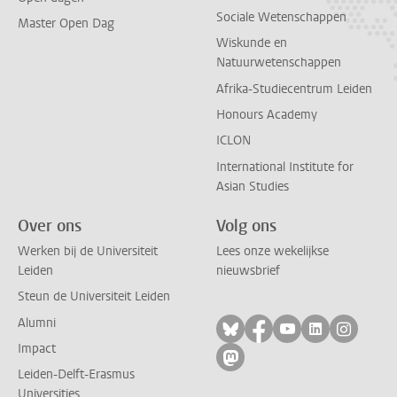
Sociale Wetenschappen
Master Open Dag
Wiskunde en
Natuurwetenschappen
Afrika-Studiecentrum Leiden
Honours Academy
ICLON
International Institute for
Asian Studies
Over ons
Volg ons
Werken bij de Universiteit
Lees onze wekelijkse
Leiden
nieuwsbrief
Steun de Universiteit Leiden
Alumni
Volg ons op bluesky
Volg ons op facebo
Volg ons op yo
Volg ons op
Volg on
Impact
Volg ons op mastodon
Leiden-Delft-Erasmus
Universities