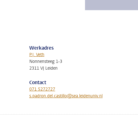
Werkadres
P.J. Veth
Nonnensteeg 1-3
2311 VJ Leiden
Contact
071 5272727
s.padron.del.castillo@sea.leidenuniv.nl