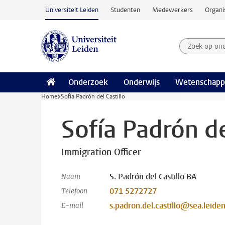
Ga naar hoofdinhoud
Universiteit Leiden
Studenten
Medewerkers
Organi
Zoek op on
Zoekterm
Onderzoek
Onderwijs
Wetenschapp
Home
Sofía Padrón del Castillo
Sofía Padrón de
Immigration Officer
S. Padrón del Castillo BA
Naam
071 5272727
Telefoon
s.padron.del.castillo@sea.leiden
E-mail