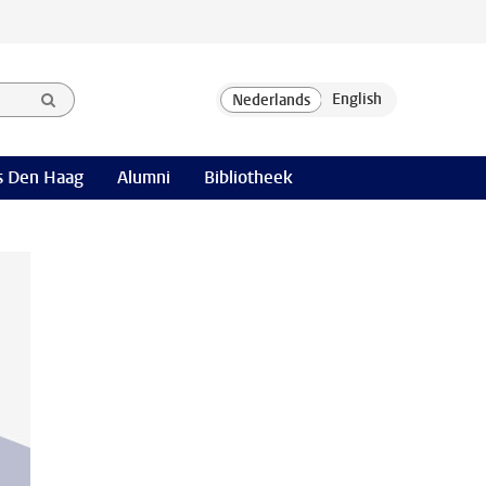
 Den Haag
Alumni
Bibliotheek