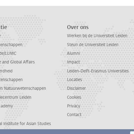
tie
Over ons
e
Werken bij de Universiteit Leiden
tenschappen
Steun de Universiteit Leiden
de/LUMC
Alumni
and Global Affairs
Impact
erdheid
Leiden-Delft-Erasmus Universities
tenschappen
Locaties
en Natuurwetenschappen
Disclaimer
diecentrum Leiden
Cookies
cademy
Privacy
Contact
l Institute for Asian Studies