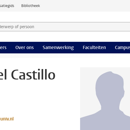
satiegids
Bibliotheek
derwerp of persoon en selecteer categorie
ers
Over ons
Samenwerking
Faculteiten
Campus
l Castillo
univ.nl