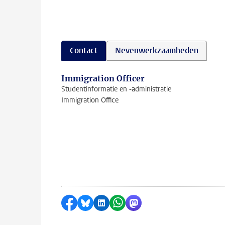
Contact
Nevenwerkzaamheden
Immigration Officer
Studentinformatie en -administratie
Immigration Office
Delen op Facebook
Delen via Bluesky
Delen op LinkedIn
Delen via WhatsApp
Delen via Mastodon