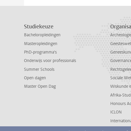
Studiekeuze
Organisa
Bacheloropleidingen
Archeologi
Masteropleidingen
Geesteswe
PhD-programma's
Geneeskun
Onderwijs voor professionals
Governance 
Summer Schools
Rechtsgele
Open dagen
Sociale We
Master Open Dag
Wiskunde 
Afrika-Stu
Honours A
ICLON
Internationa