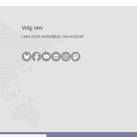
Volg ons
Lees onze wekelijkse nieuwsbrief
Volg ons op bluesky
Volg ons op facebook
Volg ons op youtube
Volg ons op linkedin
Volg ons op instagram
Volg ons op mastodon