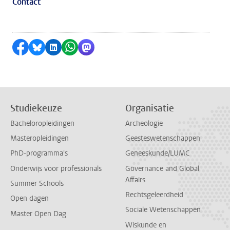
Contact
Delen op Facebook
Delen via Bluesky
Delen op LinkedIn
Delen via WhatsApp
Delen via Mastodon
Studiekeuze
Organisatie
Bacheloropleidingen
Archeologie
Masteropleidingen
Geesteswetenschappen
PhD-programma's
Geneeskunde/LUMC
Onderwijs voor professionals
Governance and Global
Affairs
Summer Schools
Rechtsgeleerdheid
Open dagen
Sociale Wetenschappen
Master Open Dag
Wiskunde en