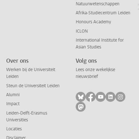
Natuurwetenschappen
Afrika-Studiecentrum Leiden
Honours Academy
ICLON
International Institute for
Asian Studies
Over ons
Volg ons
Werken bij de Universiteit
Lees onze wekelijkse
Leiden
nieuwsbrief
Steun de Universiteit Leiden
Alumni
Volg ons op bluesky
Volg ons op facebo
Volg ons op yo
Volg ons op
Volg on
Impact
Volg ons op mastodon
Leiden-Delft-Erasmus
Universities
Locaties
Disclaimer