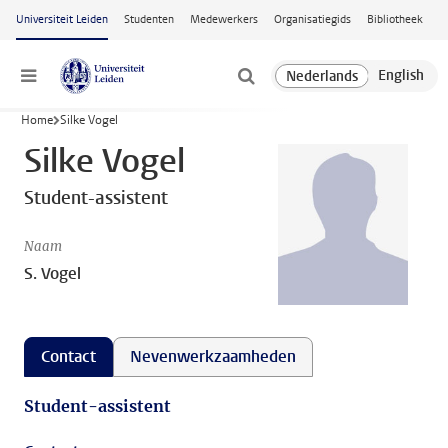
Ga naar hoofdinhoud
Universiteit Leiden
Studenten
Medewerkers
Organisatiegids
Bibliotheek
Menu
Home
Silke Vogel
Silke Vogel
Student-assistent
Naam
S. Vogel
Contact
Nevenwerkzaamheden
Student-assistent