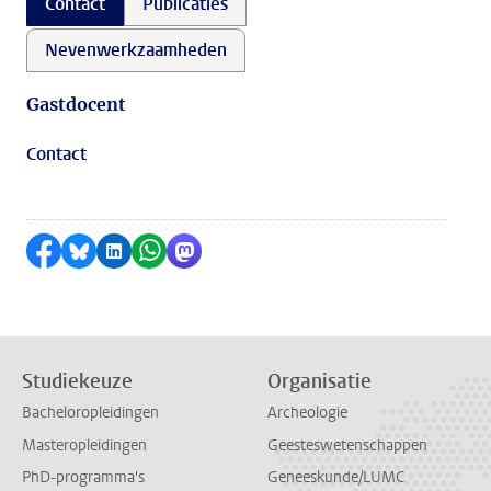
Contact
Publicaties
Nevenwerkzaamheden
Gastdocent
Contact
Delen op Facebook
Delen via Bluesky
Delen op LinkedIn
Delen via WhatsApp
Delen via Mastodon
Studiekeuze
Organisatie
Bacheloropleidingen
Archeologie
Masteropleidingen
Geesteswetenschappen
PhD-programma's
Geneeskunde/LUMC