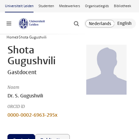
Ga naar hoofdinhoud
Universiteit Leiden
Studenten
Medewerkers
Organisatiegids
Bibliotheek
Menu
Home
Shota Gugushvili
Shota
Gugushvili
Gastdocent
Naam
Dr. S. Gugushvili
ORCID iD
0000-0002-6963-295x