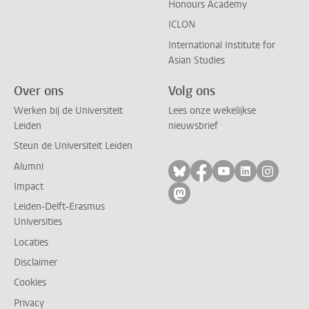
Honours Academy
ICLON
International Institute for
Asian Studies
Over ons
Volg ons
Werken bij de Universiteit
Lees onze wekelijkse
Leiden
nieuwsbrief
Steun de Universiteit Leiden
Alumni
Volg ons op bluesky
Volg ons op facebo
Volg ons op yo
Volg ons op
Volg on
Impact
Volg ons op mastodon
Leiden-Delft-Erasmus
Universities
Locaties
Disclaimer
Cookies
Privacy