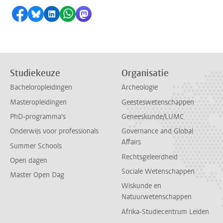
Delen op Facebook
Delen via Bluesky
Delen op LinkedIn
Delen via WhatsApp
Delen via Mastodon
Studiekeuze
Organisatie
Bacheloropleidingen
Archeologie
Masteropleidingen
Geesteswetenschappen
PhD-programma's
Geneeskunde/LUMC
Onderwijs voor professionals
Governance and Global
Affairs
Summer Schools
Rechtsgeleerdheid
Open dagen
Sociale Wetenschappen
Master Open Dag
Wiskunde en
Natuurwetenschappen
Afrika-Studiecentrum Leiden