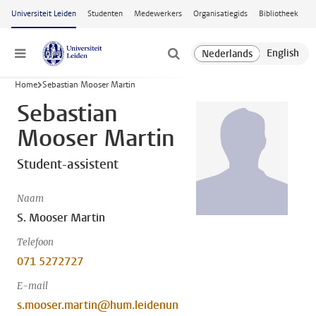
Ga naar hoofdinhoud
Universiteit Leiden
Studenten
Medewerkers
Organisatiegids
Bibliotheek
Menu
Home
Sebastian Mooser Martin
Sebastian
Mooser Martin
Student-assistent
Naam
S. Mooser Martin
Telefoon
071 5272727
E-mail
s.mooser.martin@hum.leidenun