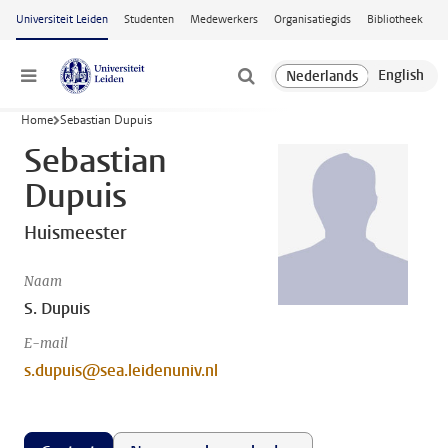
Ga naar hoofdinhoud
Universiteit Leiden
Studenten
Medewerkers
Organisatiegids
Bibliotheek
Menu
Home
Sebastian Dupuis
Sebastian
Dupuis
Huismeester
Naam
S. Dupuis
E-mail
s.dupuis@sea.leidenuniv.nl