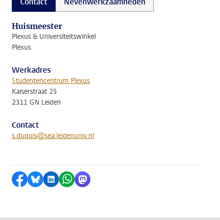
Contact
Nevenwerkzaamheden
Huismeester
Plexus & Universiteitswinkel
Plexus
Werkadres
Studentencentrum Plexus
Kaiserstraat 25
2311 GN Leiden
Contact
s.dupuis@sea.leidenuniv.nl
Delen op Facebook
Delen via Bluesky
Delen op LinkedIn
Delen via WhatsApp
Delen via Mastodon