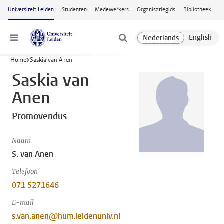
Ga naar hoofdinhoud
Universiteit Leiden
Studenten
Medewerkers
Organisatiegids
Bibliotheek
Menu
Home
Saskia van Anen
Saskia van
Anen
Promovendus
Naam
S. van Anen
Telefoon
071 5271646
E-mail
s.van.anen@hum.leidenuniv.nl