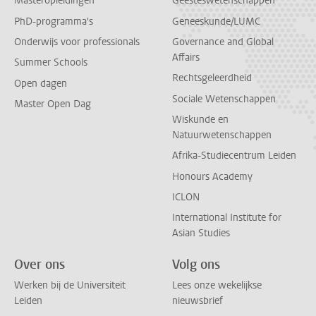
Masteropleidingen
Geesteswetenschappen
PhD-programma's
Geneeskunde/LUMC
Onderwijs voor professionals
Governance and Global
Affairs
Summer Schools
Rechtsgeleerdheid
Open dagen
Sociale Wetenschappen
Master Open Dag
Wiskunde en
Natuurwetenschappen
Afrika-Studiecentrum Leiden
Honours Academy
ICLON
International Institute for
Asian Studies
Over ons
Volg ons
Werken bij de Universiteit
Lees onze wekelijkse
Leiden
nieuwsbrief