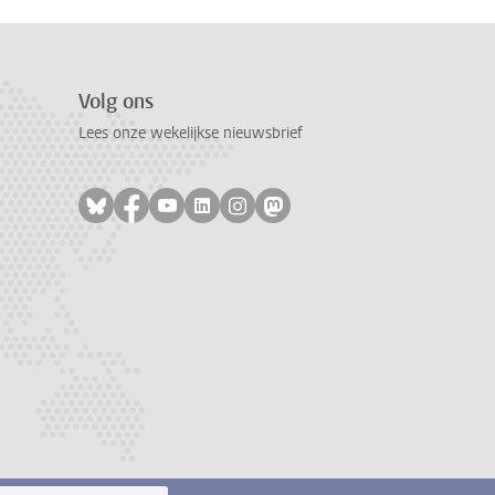
Volg ons
Lees onze wekelijkse nieuwsbrief
Volg ons op bluesky
Volg ons op facebook
Volg ons op youtube
Volg ons op linkedin
Volg ons op instagram
Volg ons op mastodon