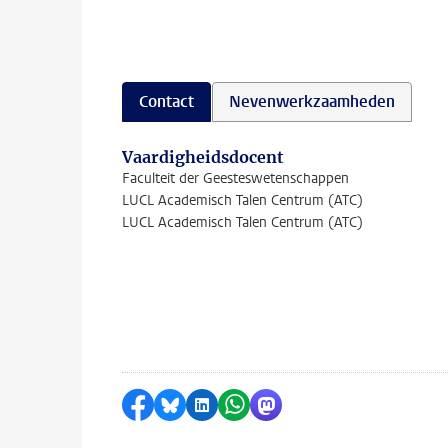
Contact
Nevenwerkzaamheden
Vaardigheidsdocent
Faculteit der Geesteswetenschappen
LUCL Academisch Talen Centrum (ATC)
LUCL Academisch Talen Centrum (ATC)
Delen op Facebook
Delen via Bluesky
Delen op LinkedIn
Delen via WhatsApp
Delen via Mastodon