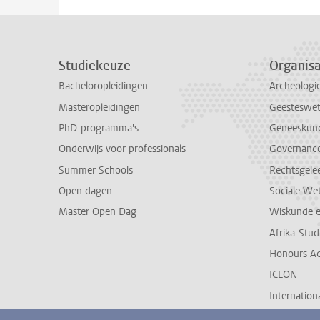
Studiekeuze
Organisa
Bacheloropleidingen
Archeologi
Masteropleidingen
Geesteswe
PhD-programma's
Geneeskun
Onderwijs voor professionals
Governance 
Summer Schools
Rechtsgele
Open dagen
Sociale We
Master Open Dag
Wiskunde 
Afrika-Stu
Honours A
ICLON
Internationa