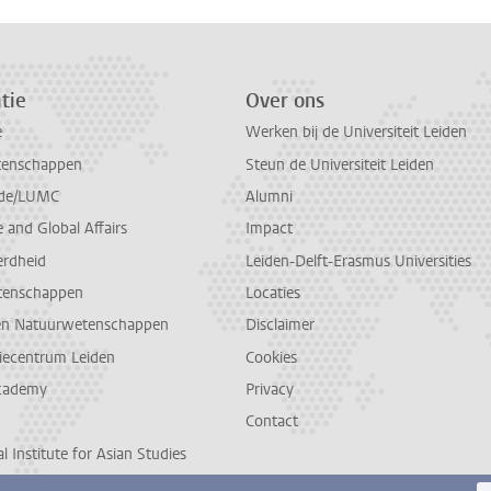
tie
Over ons
e
Werken bij de Universiteit Leiden
tenschappen
Steun de Universiteit Leiden
de/LUMC
Alumni
and Global Affairs
Impact
erdheid
Leiden-Delft-Erasmus Universities
tenschappen
Locaties
en Natuurwetenschappen
Disclaimer
diecentrum Leiden
Cookies
cademy
Privacy
Contact
l Institute for Asian Studies