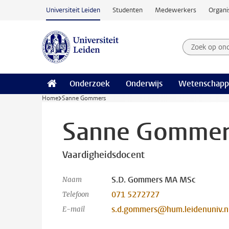
Ga naar hoofdinhoud
Universiteit Leiden
Studenten
Medewerkers
Organi
Zoek op on
Zoekterm
Onderzoek
Onderwijs
Wetenschapp
Home
Sanne Gommers
Sanne Gommer
Vaardigheidsdocent
S.D. Gommers MA MSc
Naam
071 5272727
Telefoon
s.d.gommers@hum.leidenuniv.n
E-mail