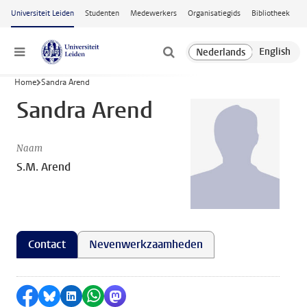
Ga naar hoofdinhoud
Universiteit Leiden
Studenten
Medewerkers
Organisatiegids
Bibliotheek
Menu
Home
Sandra Arend
Sandra Arend
Naam
S.M. Arend
Contact
Nevenwerkzaamheden
Delen op Facebook
Delen via Bluesky
Delen op LinkedIn
Delen via WhatsApp
Delen via Mastodon