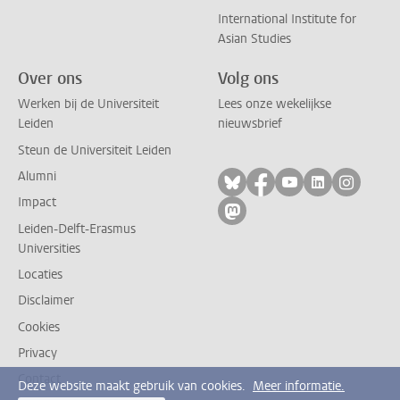
International Institute for
Asian Studies
Over ons
Volg ons
Werken bij de Universiteit
Lees onze wekelijkse
Leiden
nieuwsbrief
Steun de Universiteit Leiden
Alumni
Volg ons op bluesky
Volg ons op facebo
Volg ons op yo
Volg ons op
Volg on
Impact
Volg ons op mastodon
Leiden-Delft-Erasmus
Universities
Locaties
Disclaimer
Cookies
Privacy
Contact
Deze website maakt gebruik van cookies.
Meer informatie.