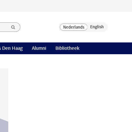
 Den Haag
Alumni
Bibliotheek