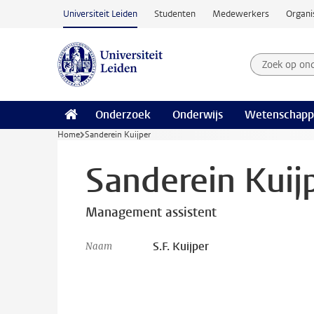
Ga naar hoofdinhoud
Universiteit Leiden
Studenten
Medewerkers
Organi
Zoek op on
Zoekterm
Onderzoek
Onderwijs
Wetenschapp
Home
Sanderein Kuijper
Sanderein Kuij
Management assistent
S.F. Kuijper
Naam