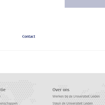
Contact
tie
Over ons
e
Werken bij de Universiteit Leiden
tenschappen
Steun de Universiteit Leiden