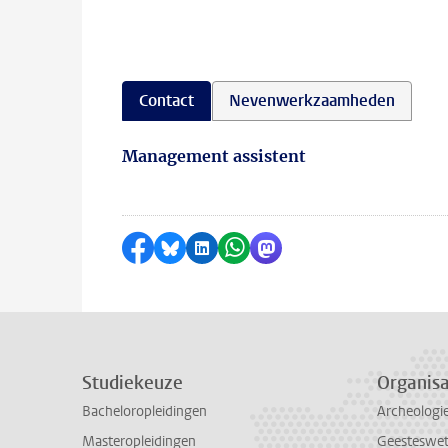
Contact
Nevenwerkzaamheden
Management assistent
Delen op Facebook
Delen via Bluesky
Delen op LinkedIn
Delen via WhatsApp
Delen via Mastodon
Studiekeuze
Organisa
Bacheloropleidingen
Archeologi
Masteropleidingen
Geesteswe