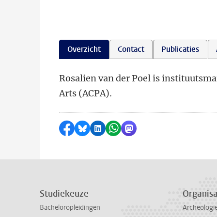
Overzicht
Contact
Publicaties
Rosalien van der Poel is instituuts
Arts (ACPA).
Delen op Facebook
Delen via Bluesky
Delen op LinkedIn
Delen via WhatsApp
Delen via Mastodon
Studiekeuze
Organisa
Bacheloropleidingen
Archeologi