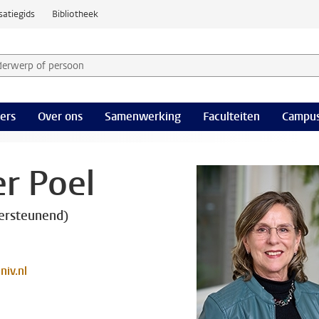
satiegids
Bibliotheek
derwerp of persoon en selecteer categorie
ers
Over ons
Samenwerking
Faculteiten
Campus
er Poel
ersteunend)
niv.nl