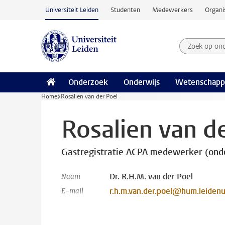
Ga naar hoofdinhoud
Universiteit Leiden
Studenten
Medewerkers
Organi
Zoek op on
Zoekterm
Onderzoek
Onderwijs
Wetenschapp
Home
Rosalien van der Poel
Rosalien van d
Gastregistratie ACPA medewerker (ond
Dr. R.H.M. van der Poel
Naam
r.h.m.van.der.poel@hum.leidenu
E-mail