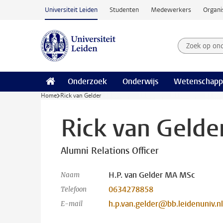
Ga naar hoofdinhoud
Universiteit Leiden
Studenten
Medewerkers
Organi
Zoek op on
Zoekterm
Onderzoek
Onderwijs
Wetenschapp
Home
Rick van Gelder
Rick van Gelde
Alumni Relations Officer
H.P. van Gelder MA MSc
Naam
0634278858
Telefoon
h.p.van.gelder@bb.leidenuniv.nl
E-mail