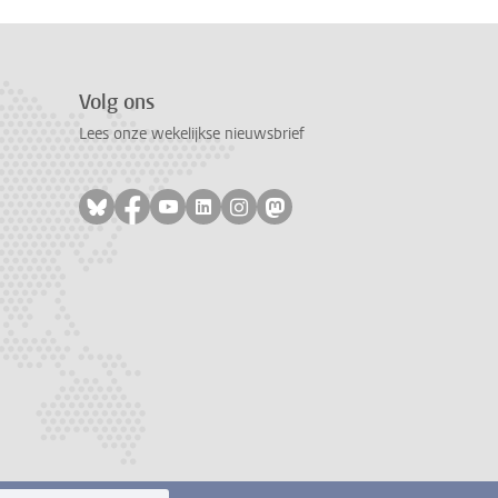
Volg ons
Lees onze wekelijkse nieuwsbrief
Volg ons op bluesky
Volg ons op facebook
Volg ons op youtube
Volg ons op linkedin
Volg ons op instagram
Volg ons op mastodon