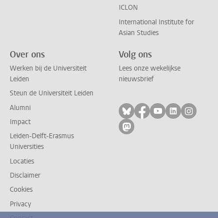
ICLON
International Institute for
Asian Studies
Over ons
Volg ons
Werken bij de Universiteit
Lees onze wekelijkse
Leiden
nieuwsbrief
Steun de Universiteit Leiden
Alumni
Volg ons op bluesky
Volg ons op facebo
Volg ons op yo
Volg ons op
Volg on
Impact
Volg ons op mastodon
Leiden-Delft-Erasmus
Universities
Locaties
Disclaimer
Cookies
Privacy