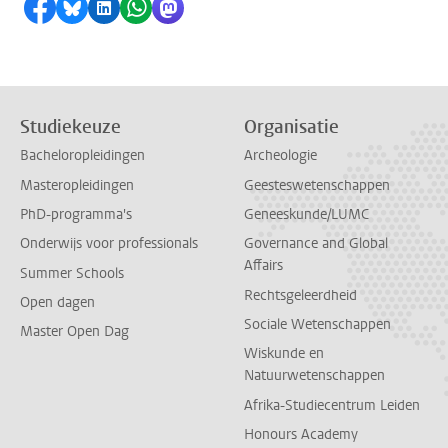
Delen op Facebook
Delen via Bluesky
Delen op LinkedIn
Delen via WhatsApp
Delen via Mastodon
Studiekeuze
Organisatie
Bacheloropleidingen
Archeologie
Masteropleidingen
Geesteswetenschappen
PhD-programma's
Geneeskunde/LUMC
Onderwijs voor professionals
Governance and Global
Affairs
Summer Schools
Rechtsgeleerdheid
Open dagen
Sociale Wetenschappen
Master Open Dag
Wiskunde en
Natuurwetenschappen
Afrika-Studiecentrum Leiden
Honours Academy