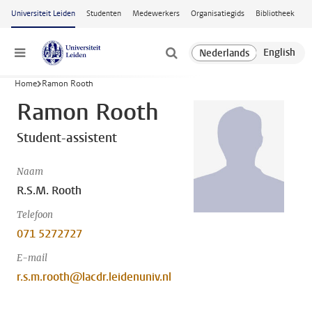
Ga naar hoofdinhoud
Universiteit Leiden
Studenten
Medewerkers
Organisatiegids
Bibliotheek
Menu
Home
Ramon Rooth
Ramon Rooth
Student-assistent
Naam
R.S.M. Rooth
Telefoon
071 5272727
E-mail
r.s.m.rooth@lacdr.leidenuniv.nl