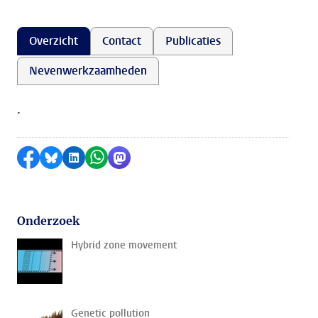
Overzicht
Contact
Publicaties
Nevenwerkzaamheden
.
Delen op Facebook
Delen via Bluesky
Delen op LinkedIn
Delen via WhatsApp
Delen via Mastodon
Onderzoek
Hybrid zone movement
Genetic pollution