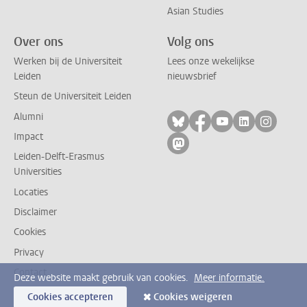
Asian Studies
Over ons
Volg ons
Werken bij de Universiteit
Lees onze wekelijkse
Leiden
nieuwsbrief
Steun de Universiteit Leiden
Alumni
Volg ons op bluesky
Volg ons op facebo
Volg ons op yo
Volg ons op
Volg on
Impact
Volg ons op mastodon
Leiden-Delft-Erasmus
Universities
Locaties
Disclaimer
Cookies
Privacy
Contact
Deze website maakt gebruik van cookies.
Meer informatie.
Cookies accepteren
Cookies weigeren