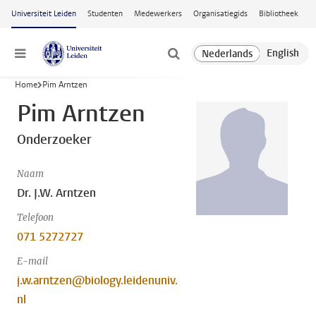
Ga naar hoofdinhoud
Universiteit Leiden
Studenten
Medewerkers
Organisatiegids
Bibliotheek
Menu
Home
Pim Arntzen
Pim Arntzen
Onderzoeker
Naam
Dr. J.W. Arntzen
Telefoon
071 5272727
E-mail
j.w.arntzen@biology.leidenuniv.
nl