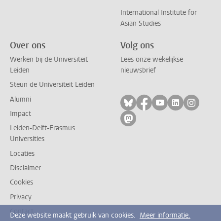
International Institute for
Asian Studies
Over ons
Volg ons
Werken bij de Universiteit
Lees onze wekelijkse
Leiden
nieuwsbrief
Steun de Universiteit Leiden
Alumni
Volg ons op bluesky
Volg ons op facebo
Volg ons op yo
Volg ons op
Volg on
Impact
Volg ons op mastodon
Leiden-Delft-Erasmus
Universities
Locaties
Disclaimer
Cookies
Privacy
Contact
Deze website maakt gebruik van cookies.
Meer informatie.