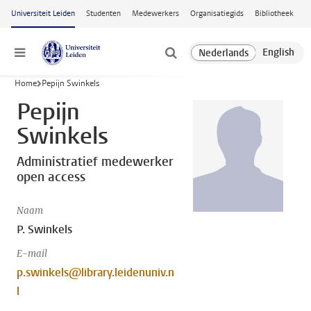
Ga naar hoofdinhoud
Universiteit Leiden
Studenten
Medewerkers
Organisatiegids
Bibliotheek
Menu
Home
Pepijn Swinkels
Pepijn
Swinkels
Administratief medewerker
open access
Naam
P. Swinkels
E-mail
p.swinkels@library.leidenuniv.n
l