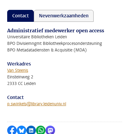
Contact
Nevenwerkzaamheden
Administratief medewerker open access
Universitaire Bibliotheken Leiden
BPO Divisiemngmt Bibliotheekprocesondersteuning
BPO Metadatadiensten & Acquisitie (MDA)
Werkadres
Van Steenis
Einsteinweg 2
2333 CC Leiden
Contact
p.swinkels@library.leidenuniv.nl
Delen op Facebook
Delen via Bluesky
Delen op LinkedIn
Delen via WhatsApp
Delen via Mastodon