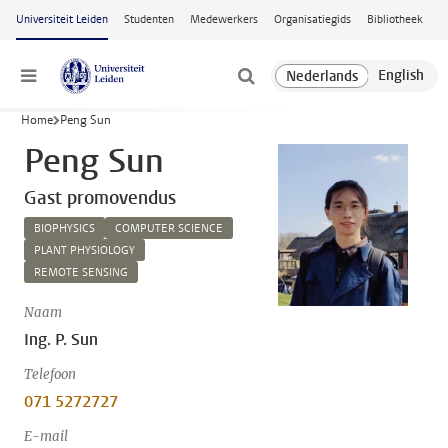
Ga naar hoofdinhoud
Universiteit Leiden
Studenten
Medewerkers
Organisatiegids
Bibliotheek
Menu
Home
Peng Sun
Peng Sun
Gast promovendus
BIOPHYSICS
COMPUTER SCIENCE
PLANT PHYSIOLOGY
REMOTE SENSING
Naam
Ing. P. Sun
Telefoon
071 5272727
E-mail