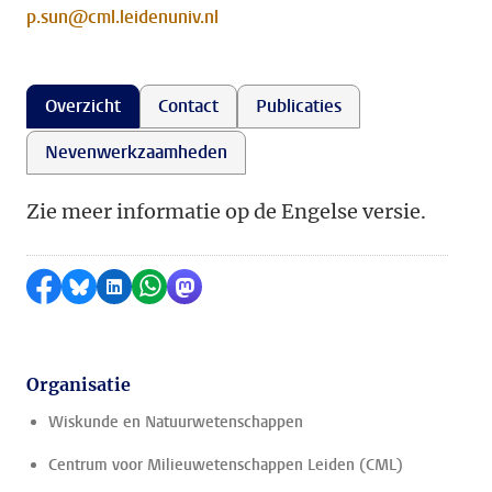
p.sun@cml.leidenuniv.nl
Overzicht
Contact
Publicaties
Nevenwerkzaamheden
Zie meer informatie op de Engelse versie.
Delen op Facebook
Delen via Bluesky
Delen op LinkedIn
Delen via WhatsApp
Delen via Mastodon
Organisatie
Wiskunde en Natuurwetenschappen
Centrum voor Milieuwetenschappen Leiden (CML)