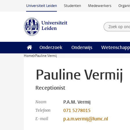
Ga naar hoofdinhoud
Universiteit Leiden
Studenten
Medewerkers
Organi
Zoek op on
Zoekterm
Onderzoek
Onderwijs
Wetenschapp
Home
Pauline Vermij
Pauline Vermij
Receptionist
P.A.M. Vermij
Naam
071 5278015
Telefoon
p.a.m.vermij@lumc.nl
E-mail