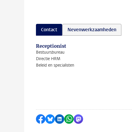
Contact
Nevenwerkzaamheden
Receptionist
Bestuursbureau
Directie HRM
Beleid en specialisten
Delen op Facebook
Delen via Bluesky
Delen op LinkedIn
Delen via WhatsApp
Delen via Mastodon