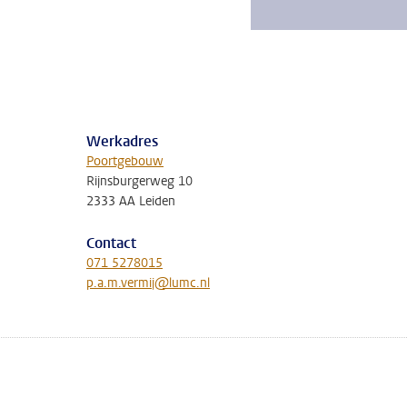
Werkadres
Poortgebouw
Rijnsburgerweg 10
2333 AA Leiden
Contact
071 5278015
p.a.m.vermij@lumc.nl