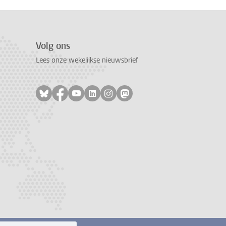
Volg ons
Lees onze wekelijkse nieuwsbrief
Volg ons op bluesky
Volg ons op facebook
Volg ons op youtube
Volg ons op linkedin
Volg ons op instagram
Volg ons op mastodon