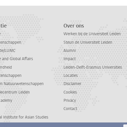
tie
Over ons
e
Werken bij de Universiteit Leiden
tenschappen
Steun de Universiteit Leiden
de/LUMC
Alumni
and Global Affairs
Impact
erdheid
Leiden-Delft-Erasmus Universities
tenschappen
Locaties
en Natuurwetenschappen
Disclaimer
diecentrum Leiden
Cookies
cademy
Privacy
Contact
l Institute for Asian Studies