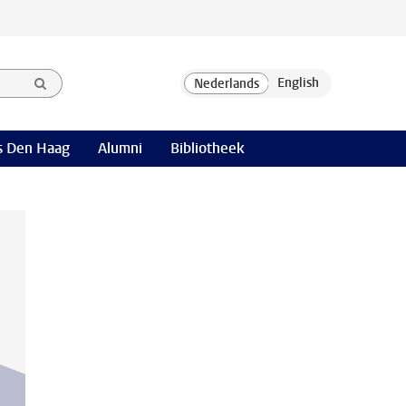
 Den Haag
Alumni
Bibliotheek