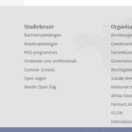
Studiekeuze
Organisa
Bacheloropleidingen
Archeologi
Masteropleidingen
Geesteswe
PhD-programma's
Geneeskun
Onderwijs voor professionals
Governance 
Summer Schools
Rechtsgele
Open dagen
Sociale We
Master Open Dag
Wiskunde 
Afrika-Stu
Honours A
ICLON
Internationa