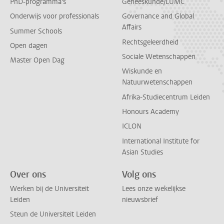
PhD-programma's
Geneeskunde/LUMC
Onderwijs voor professionals
Governance and Global
Affairs
Summer Schools
Rechtsgeleerdheid
Open dagen
Sociale Wetenschappen
Master Open Dag
Wiskunde en
Natuurwetenschappen
Afrika-Studiecentrum Leiden
Honours Academy
ICLON
International Institute for
Asian Studies
Over ons
Volg ons
Werken bij de Universiteit
Lees onze wekelijkse
Leiden
nieuwsbrief
Steun de Universiteit Leiden