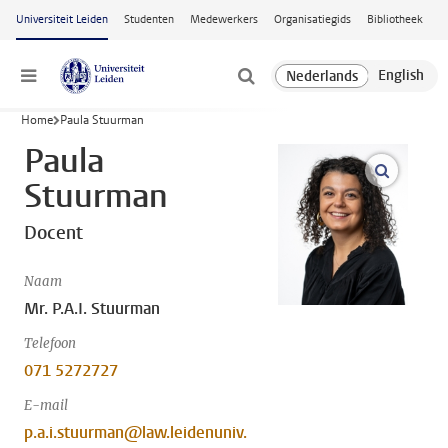
Ga naar hoofdinhoud
Universiteit Leiden
Studenten
Medewerkers
Organisatiegids
Bibliotheek
Menu
Home
Paula Stuurman
Paula
open m
Stuurman
Docent
Naam
Mr. P.A.I. Stuurman
Telefoon
071 5272727
E-mail
p.a.i.stuurman@law.leidenuniv.