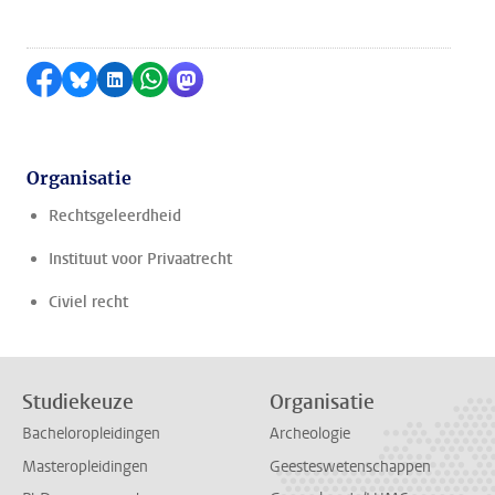
Delen op Facebook
Delen via Bluesky
Delen op LinkedIn
Delen via WhatsApp
Delen via Mastodon
Organisatie
Rechtsgeleerdheid
Instituut voor Privaatrecht
Civiel recht
Studiekeuze
Organisatie
Bacheloropleidingen
Archeologie
Masteropleidingen
Geesteswetenschappen