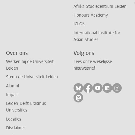
Afrika-Studiecentrum Leiden
Honours Academy
ICLON
International Institute for
Asian Studies
Over ons
Volg ons
Werken bij de Universiteit
Lees onze wekelijkse
Leiden
nieuwsbrief
Steun de Universiteit Leiden
Alumni
Volg ons op bluesky
Volg ons op facebo
Volg ons op yo
Volg ons op
Volg on
Impact
Volg ons op mastodon
Leiden-Delft-Erasmus
Universities
Locaties
Disclaimer