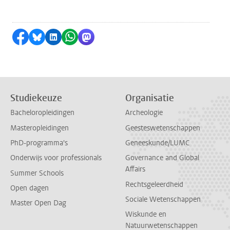
Delen op Facebook
Delen via Bluesky
Delen op LinkedIn
Delen via WhatsApp
Delen via Mastodon
Studiekeuze
Organisatie
Bacheloropleidingen
Archeologie
Masteropleidingen
Geesteswetenschappen
PhD-programma's
Geneeskunde/LUMC
Onderwijs voor professionals
Governance and Global
Affairs
Summer Schools
Rechtsgeleerdheid
Open dagen
Sociale Wetenschappen
Master Open Dag
Wiskunde en
Natuurwetenschappen