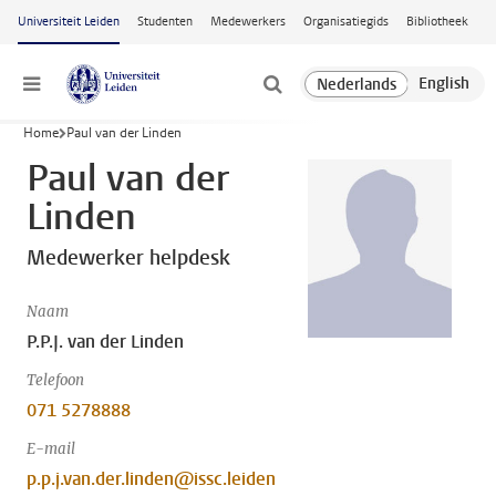
Ga naar hoofdinhoud
Universiteit Leiden
Studenten
Medewerkers
Organisatiegids
Bibliotheek
Menu
Home
Paul van der Linden
Paul van der
Linden
Medewerker helpdesk
Naam
P.P.J. van der Linden
Telefoon
071 5278888
E-mail
p.p.j.van.der.linden@issc.leiden