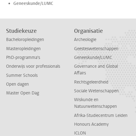
Geneeskunde/LUMC
Studiekeuze
Organisatie
Bacheloropleidingen
Archeologie
Masteropleidingen
Geesteswetenschappen
PhD-programma's
Geneeskunde/LUMC
Onderwijs voor professionals
Governance and Global
Affairs
Summer Schools
Rechtsgeleerdheid
Open dagen
Sociale Wetenschappen
Master Open Dag
Wiskunde en
Natuurwetenschappen
Afrika-Studiecentrum Leiden
Honours Academy
ICLON