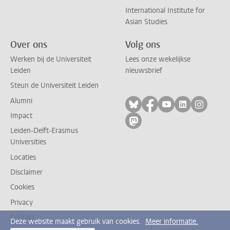
International Institute for
Asian Studies
Over ons
Volg ons
Werken bij de Universiteit
Lees onze wekelijkse
Leiden
nieuwsbrief
Steun de Universiteit Leiden
Alumni
Volg ons op bluesky
Volg ons op facebo
Volg ons op yo
Volg ons op
Volg on
Impact
Volg ons op mastodon
Leiden-Delft-Erasmus
Universities
Locaties
Disclaimer
Cookies
Privacy
Contact
Deze website maakt gebruik van cookies.
Meer informatie.