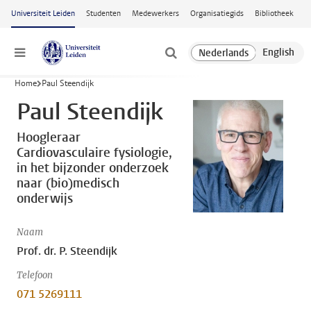
Ga naar hoofdinhoud
Universiteit Leiden
Studenten
Medewerkers
Organisatiegids
Bibliotheek
Menu
Home
Paul Steendijk
Paul Steendijk
Hoogleraar
Cardiovasculaire fysiologie,
in het bijzonder onderzoek
naar (bio)medisch
onderwijs
Naam
Prof. dr. P. Steendijk
Telefoon
071 5269111