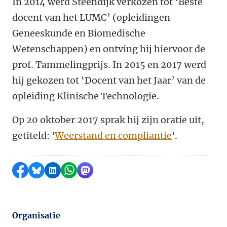
In 2014 werd Steendijk verkozen tot ‘Beste
docent van het LUMC’ (opleidingen
Geneeskunde en Biomedische
Wetenschappen) en ontving hij hiervoor de
prof. Tammelingprijs. In 2015 en 2017 werd
hij gekozen tot ‘Docent van het Jaar’ van de
opleiding Klinische Technologie.
Op 20 oktober 2017 sprak hij zijn oratie uit,
getiteld: '
Weerstand en compliantie
'.
Delen op Facebook
Delen via Bluesky
Delen op LinkedIn
Delen via WhatsApp
Delen via Mastodon
Organisatie