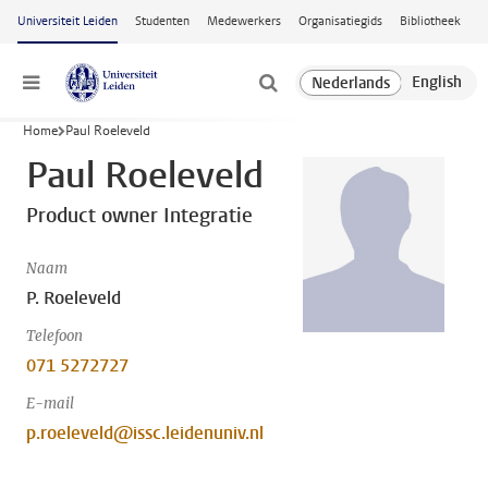
Ga naar hoofdinhoud
Universiteit Leiden
Studenten
Medewerkers
Organisatiegids
Bibliotheek
Menu
Home
Paul Roeleveld
Paul Roeleveld
Product owner Integratie
Naam
P. Roeleveld
Telefoon
071 5272727
E-mail
p.roeleveld@issc.leidenuniv.nl