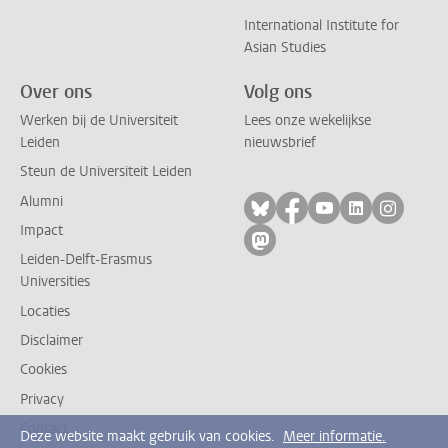
International Institute for
Asian Studies
Over ons
Volg ons
Werken bij de Universiteit
Lees onze wekelijkse
Leiden
nieuwsbrief
Steun de Universiteit Leiden
Alumni
Volg ons op bluesky
Volg ons op facebo
Volg ons op yo
Volg ons op
Volg on
Impact
Volg ons op mastodon
Leiden-Delft-Erasmus
Universities
Locaties
Disclaimer
Cookies
Privacy
Contact
Deze website maakt gebruik van cookies.
Meer informatie.