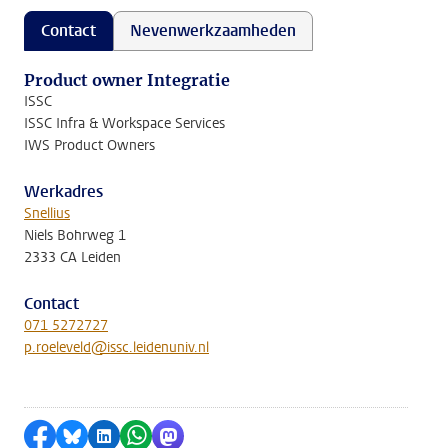
Contact
Nevenwerkzaamheden
Product owner Integratie
ISSC
ISSC Infra & Workspace Services
IWS Product Owners
Werkadres
Snellius
Niels Bohrweg 1
2333 CA Leiden
Contact
071 5272727
p.roeleveld@issc.leidenuniv.nl
Delen op Facebook
Delen via Bluesky
Delen op LinkedIn
Delen via WhatsApp
Delen via Mastodon