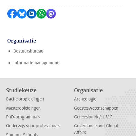
Delen op Facebook
Delen via Bluesky
Delen op LinkedIn
Delen via WhatsApp
Delen via Mastodon
Organisatie
Bestuursbureau
Informatiemanagement
Studiekeuze
Organisatie
Bacheloropleidingen
Archeologie
Masteropleidingen
Geesteswetenschappen
PhD-programma's
Geneeskunde/LUMC
Onderwijs voor professionals
Governance and Global
Affairs
Summer Schools