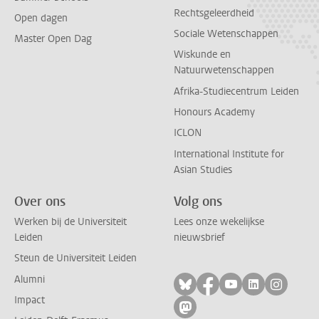
Rechtsgeleerdheid
Open dagen
Sociale Wetenschappen
Master Open Dag
Wiskunde en
Natuurwetenschappen
Afrika-Studiecentrum Leiden
Honours Academy
ICLON
International Institute for
Asian Studies
Over ons
Volg ons
Werken bij de Universiteit
Lees onze wekelijkse
Leiden
nieuwsbrief
Steun de Universiteit Leiden
Alumni
Volg ons op bluesky
Volg ons op facebo
Volg ons op yo
Volg ons op
Volg on
Impact
Volg ons op mastodon