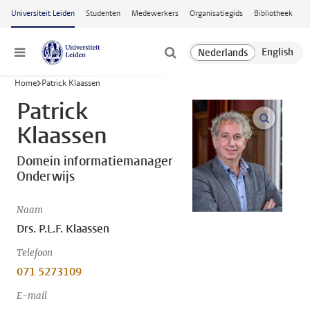
Ga naar hoofdinhoud
Universiteit Leiden
Studenten
Medewerkers
Organisatiegids
Bibliotheek
Menu
Home
Patrick Klaassen
Patrick
open m
Klaassen
Domein informatiemanager
Onderwijs
Naam
Drs. P.L.F. Klaassen
Telefoon
071 5273109
E-mail