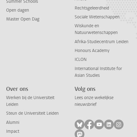
Summer Schools
Rechtsgeleerdheid
Open dagen
Sociale Wetenschappen
Master Open Dag
Wiskunde en
Natuurwetenschappen
Afrika-Studiecentrum Leiden
Honours Academy
ICLON
International Institute for
Asian Studies
Over ons
Volg ons
Werken bij de Universiteit
Lees onze wekelijkse
Leiden
nieuwsbrief
Steun de Universiteit Leiden
Alumni
Volg ons op bluesky
Volg ons op facebo
Volg ons op yo
Volg ons op
Volg on
Impact
Volg ons op mastodon