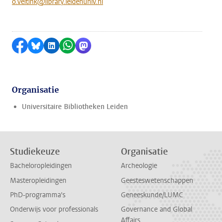
o.veltink@library.leidenuniv.nl
Delen op Facebook
Delen via Bluesky
Delen op LinkedIn
Delen via WhatsApp
Delen via Mastodon
Organisatie
Universitaire Bibliotheken Leiden
Studiekeuze
Organisatie
Bacheloropleidingen
Archeologie
Masteropleidingen
Geesteswetenschappen
PhD-programma's
Geneeskunde/LUMC
Onderwijs voor professionals
Governance and Global
Affairs