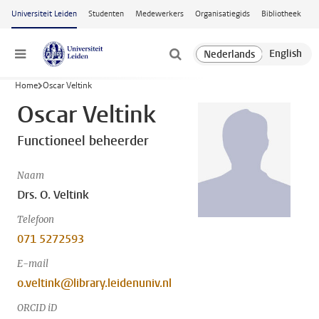
Ga naar hoofdinhoud
Universiteit Leiden
Studenten
Medewerkers
Organisatiegids
Bibliotheek
Menu
Home
Oscar Veltink
Oscar Veltink
Functioneel beheerder
Naam
Drs. O. Veltink
Telefoon
071 5272593
E-mail
o.veltink@library.leidenuniv.nl
ORCID iD