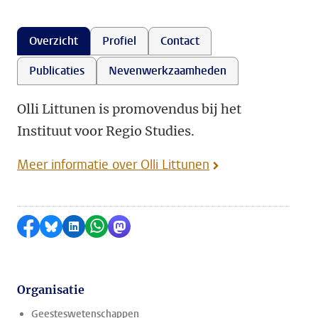
Overzicht
Profiel
Contact
Publicaties
Nevenwerkzaamheden
Olli Littunen is promovendus bij het
Instituut voor Regio Studies.
Meer informatie over Olli Littunen
Delen op Facebook
Delen via Bluesky
Delen op LinkedIn
Delen via WhatsApp
Delen via Mastodon
Organisatie
Geesteswetenschappen