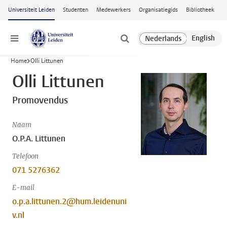
Ga naar hoofdinhoud
Universiteit Leiden
Studenten
Medewerkers
Organisatiegids
Bibliotheek
Menu
Home
Olli Littunen
Olli Littunen
Promovendus
Naam
O.P.A. Littunen
Telefoon
071 5276362
E-mail
o.p.a.littunen.2@hum.leidenuni
v.nl