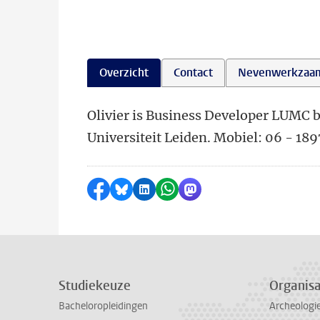
Overzicht
Contact
Nevenwerkzaa
Olivier is Business Developer LUMC b
Universiteit Leiden. Mobiel: 06 - 18
Delen op Facebook
Delen via Bluesky
Delen op LinkedIn
Delen via WhatsApp
Delen via Mastodon
Studiekeuze
Organisa
Bacheloropleidingen
Archeologi