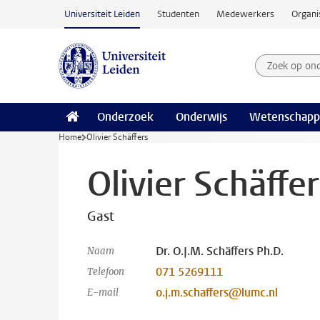
Ga naar hoofdinhoud
Universiteit Leiden
Studenten
Medewerkers
Organi
Zoek op on
Zoekterm
Onderzoek
Onderwijs
Wetenschapp
Home
Olivier Schäffers
Olivier Schäffer
Gast
Dr. O.J.M. Schäffers Ph.D.
Naam
071 5269111
Telefoon
o.j.m.schaffers@lumc.nl
E-mail