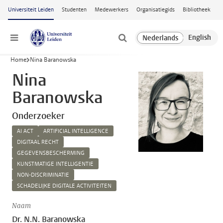
Ga naar hoofdinhoud
Universiteit Leiden
Studenten
Medewerkers
Organisatiegids
Bibliotheek
Menu
Home
Nina Baranowska
Nina
Baranowska
Onderzoeker
AI ACT
ARTIFICIAL INTELLIGENCE
DIGITAAL RECHT
GEGEVENSBESCHERMING
KUNSTMATIGE INTELLIGENTIE
NON-DISCRIMINATIE
SCHADELIJKE DIGITALE ACTIVITEITEN
Naam
Dr. N.N. Baranowska