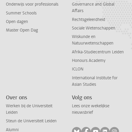
Onderwijs voor professionals
Governance and Global
Affairs
Summer Schools
Rechtsgeleerdheid
Open dagen
Sociale Wetenschappen
Master Open Dag
Wiskunde en
Natuurwetenschappen
Afrika-Studiecentrum Leiden
Honours Academy
ICLON
International Institute for
Asian Studies
Over ons
Volg ons
Werken bij de Universiteit
Lees onze wekelijkse
Leiden
nieuwsbrief
Steun de Universiteit Leiden
Alumni
Volg ons op bluesky
Volg ons op facebo
Volg ons op yo
Volg ons op
Volg on