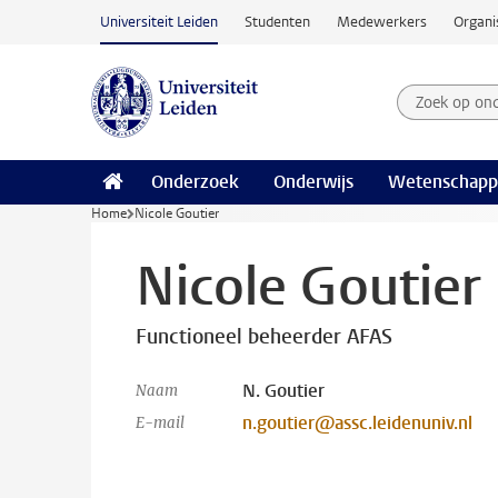
Ga naar hoofdinhoud
Universiteit Leiden
Studenten
Medewerkers
Organi
Zoek op on
Zoekterm
Onderzoek
Onderwijs
Wetenschapp
Home
Nicole Goutier
Nicole Goutier
Functioneel beheerder AFAS
N. Goutier
Naam
n.goutier@assc.leidenuniv.nl
E-mail