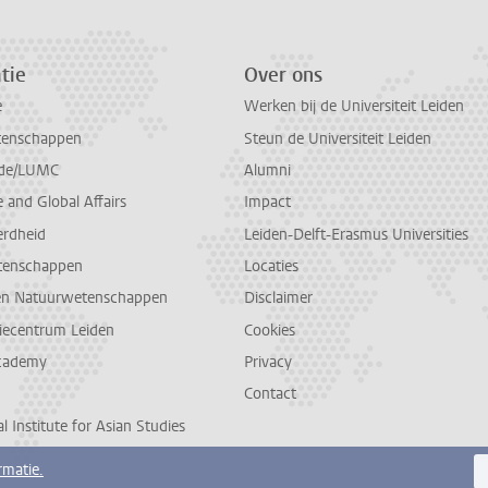
tie
Over ons
e
Werken bij de Universiteit Leiden
tenschappen
Steun de Universiteit Leiden
de/LUMC
Alumni
and Global Affairs
Impact
erdheid
Leiden-Delft-Erasmus Universities
tenschappen
Locaties
en Natuurwetenschappen
Disclaimer
diecentrum Leiden
Cookies
cademy
Privacy
Contact
l Institute for Asian Studies
rmatie.