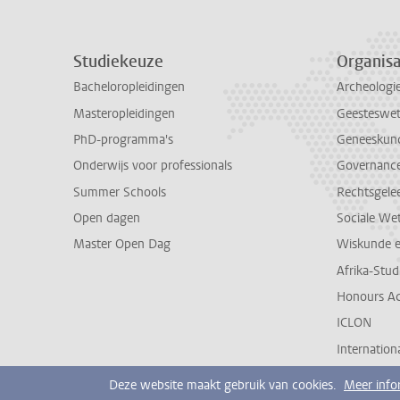
Studiekeuze
Organisa
Bacheloropleidingen
Archeologi
Masteropleidingen
Geesteswe
PhD-programma's
Geneeskun
Onderwijs voor professionals
Governance 
Summer Schools
Rechtsgele
Open dagen
Sociale We
Master Open Dag
Wiskunde 
Afrika-Stu
Honours A
ICLON
Internationa
Deze website maakt gebruik van cookies.
Meer info