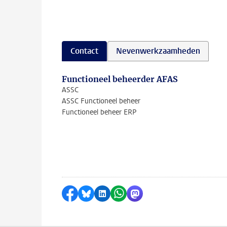
Contact
Nevenwerkzaamheden
Functioneel beheerder AFAS
ASSC
ASSC Functioneel beheer
Functioneel beheer ERP
Delen op Facebook
Delen via Bluesky
Delen op LinkedIn
Delen via WhatsApp
Delen via Mastodon