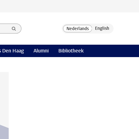
 Den Haag
Alumni
Bibliotheek