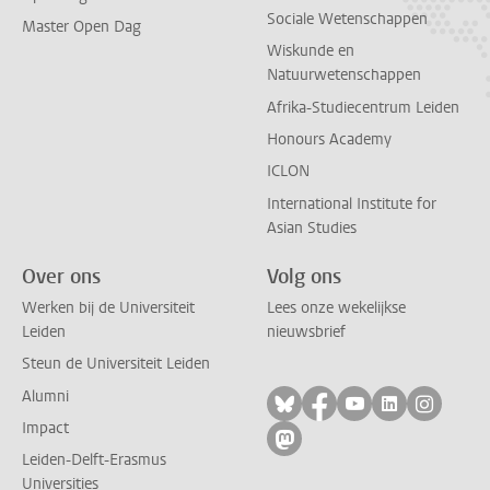
Sociale Wetenschappen
Master Open Dag
Wiskunde en
Natuurwetenschappen
Afrika-Studiecentrum Leiden
Honours Academy
ICLON
International Institute for
Asian Studies
Over ons
Volg ons
Werken bij de Universiteit
Lees onze wekelijkse
Leiden
nieuwsbrief
Steun de Universiteit Leiden
Alumni
Volg ons op bluesky
Volg ons op facebo
Volg ons op yo
Volg ons op
Volg on
Impact
Volg ons op mastodon
Leiden-Delft-Erasmus
Universities