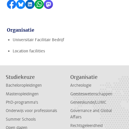
Delen op Facebook
Delen via Bluesky
Delen op LinkedIn
Delen via WhatsApp
Delen via Mastodon
Organisatie
Universitair Facilitair Bedrijf
Location facilities
Studiekeuze
Organisatie
Bacheloropleidingen
Archeologie
Masteropleidingen
Geesteswetenschappen
PhD-programma's
Geneeskunde/LUMC
Onderwijs voor professionals
Governance and Global
Affairs
Summer Schools
Rechtsgeleerdheid
Open dagen