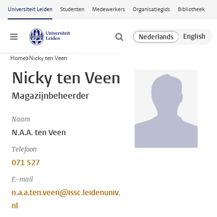
Ga naar hoofdinhoud
Universiteit Leiden
Studenten
Medewerkers
Organisatiegids
Bibliotheek
Menu
Home
Nicky ten Veen
Nicky ten Veen
Magazijnbeheerder
Naam
N.A.A. ten Veen
Telefoon
071 527
E-mail
n.a.a.ten.veen@issc.leidenuniv.
nl