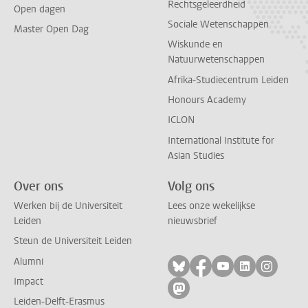
Rechtsgeleerdheid
Open dagen
Sociale Wetenschappen
Master Open Dag
Wiskunde en
Natuurwetenschappen
Afrika-Studiecentrum Leiden
Honours Academy
ICLON
International Institute for
Asian Studies
Over ons
Volg ons
Werken bij de Universiteit
Lees onze wekelijkse
Leiden
nieuwsbrief
Steun de Universiteit Leiden
Alumni
Volg ons op bluesky
Volg ons op facebo
Volg ons op yo
Volg ons op
Volg on
Impact
Volg ons op mastodon
Leiden-Delft-Erasmus