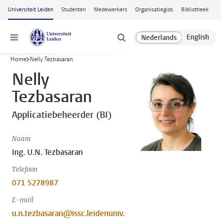
Ga naar hoofdinhoud
Universiteit Leiden
Studenten
Medewerkers
Organisatiegids
Bibliotheek
Menu
Home
Nelly Tezbasaran
Nelly
Tezbasaran
Applicatiebeheerder (BI)
Naam
Ing. U.N. Tezbasaran
Telefoon
071 5278987
E-mail
u.n.tezbasaran@issc.leidenuniv.