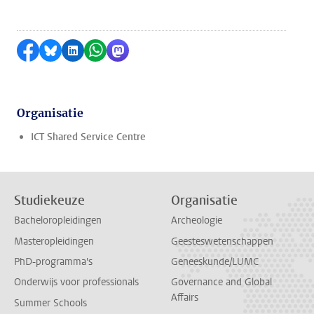
Delen op Facebook
Delen via Bluesky
Delen op LinkedIn
Delen via WhatsApp
Delen via Mastodon
Organisatie
ICT Shared Service Centre
Studiekeuze
Organisatie
Bacheloropleidingen
Archeologie
Masteropleidingen
Geesteswetenschappen
PhD-programma's
Geneeskunde/LUMC
Onderwijs voor professionals
Governance and Global
Affairs
Summer Schools