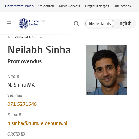
Ga naar hoofdinhoud
Universiteit Leiden
Studenten
Medewerkers
Organisatiegids
Bibliotheek
Menu
Home
Neilabh Sinha
Neilabh Sinha
Promovendus
Naam
N. Sinha MA
Telefoon
071 5271646
E-mail
n.sinha@hum.leidenuniv.nl
ORCID iD