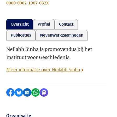
0000-0002-1907-032X
Overzicht
Profiel
Contact
Publicaties
Nevenwerkzaamheden
Neilabh Sinha is promovendus bij het
Instituut voor Geschiedenis.
Meer informatie over Neilabh Sinha
Delen op Facebook
Delen via Bluesky
Delen op LinkedIn
Delen via WhatsApp
Delen via Mastodon
Organisatie