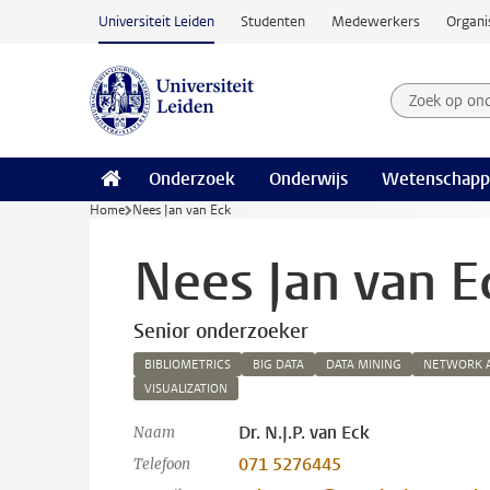
Ga naar hoofdinhoud
Universiteit Leiden
Studenten
Medewerkers
Organi
Zoek op on
Zoekterm
Onderzoek
Onderwijs
Wetenschapp
Home
Nees Jan van Eck
Nees Jan van E
Senior onderzoeker
BIBLIOMETRICS
BIG DATA
DATA MINING
NETWORK A
VISUALIZATION
Dr. N.J.P. van Eck
Naam
071 5276445
Telefoon