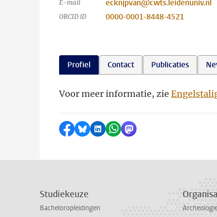
ecknjpvan@cwts.leidenuniv.nl
E-mail
0000-0001-8448-4521
ORCID iD
Profiel
Contact
Publicaties
Ne
Voor meer informatie, zie
Engelstali
Delen op Facebook
Delen via Bluesky
Delen op LinkedIn
Delen via WhatsApp
Delen via Mastodon
Studiekeuze
Organisa
Bacheloropleidingen
Archeologi