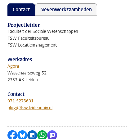
Contact
Nevenwerkzaamheden
Projectleider
Faculteit der Sociale Wetenschappen
FSW Faculteitsbureau
FSW Locatiemanagement
Werkadres
Agora
Wassenaarseweg 52
2333 AK Leiden
Contact
071 5273601
plug@fsw.leidenuniv.nl
Delen op Facebook
Delen via Bluesky
Delen op LinkedIn
Delen via WhatsApp
Delen via Mastodon