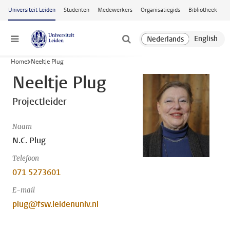
Ga naar hoofdinhoud
Universiteit Leiden
Studenten
Medewerkers
Organisatiegids
Bibliotheek
Menu
Home
Neeltje Plug
Neeltje Plug
Projectleider
Naam
N.C. Plug
Telefoon
071 5273601
E-mail
plug@fsw.leidenuniv.nl