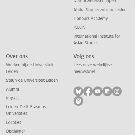
Natuurwetenschappen
Afrika-Studiecentrum Leiden
Honours Academy
ICLON
International Institute for
Asian Studies
Over ons
Volg ons
Werken bij de Universiteit
Lees onze wekelijkse
Leiden
nieuwsbrief
Steun de Universiteit Leiden
Alumni
Volg ons op bluesky
Volg ons op facebo
Volg ons op yo
Volg ons op
Volg on
Impact
Volg ons op mastodon
Leiden-Delft-Erasmus
Universities
Locaties
Disclaimer