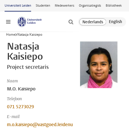
Ga naar hoofdinhoud
Universiteit Leiden
Studenten
Medewerkers
Organisatiegids
Bibliotheek
Menu
Home
Natasja Kaisiepo
Natasja
Kaisiepo
Project secretaris
Naam
M.O. Kaisiepo
Telefoon
071 5273029
E-mail
m.o.kaisiepo@vastgoed.leidenu