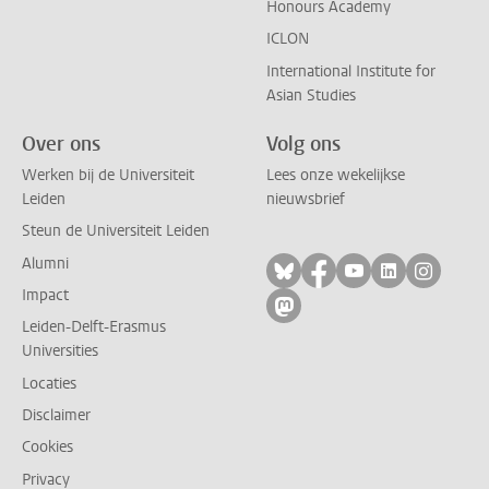
Honours Academy
ICLON
International Institute for
Asian Studies
Over ons
Volg ons
Werken bij de Universiteit
Lees onze wekelijkse
Leiden
nieuwsbrief
Steun de Universiteit Leiden
Alumni
Volg ons op bluesky
Volg ons op facebo
Volg ons op yo
Volg ons op
Volg on
Impact
Volg ons op mastodon
Leiden-Delft-Erasmus
Universities
Locaties
Disclaimer
Cookies
Privacy