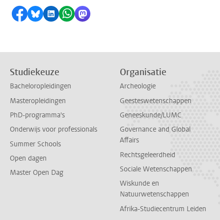
Delen op Facebook
Delen via Bluesky
Delen op LinkedIn
Delen via WhatsApp
Delen via Mastodon
Studiekeuze
Organisatie
Bacheloropleidingen
Archeologie
Masteropleidingen
Geesteswetenschappen
PhD-programma's
Geneeskunde/LUMC
Onderwijs voor professionals
Governance and Global
Affairs
Summer Schools
Rechtsgeleerdheid
Open dagen
Sociale Wetenschappen
Master Open Dag
Wiskunde en
Natuurwetenschappen
Afrika-Studiecentrum Leiden