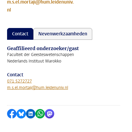
m.s.el.mortaji@hum.leidenuniv.
nl
Contact
Nevenwerkzaamheden
Geaffilieerd onderzoeker/gast
Faculteit der Geesteswetenschappen
Nederlands Instituut Marokko
Contact
071 5272727
m.s.el.mortaji@hum.leidenuniv.nl
Delen op Facebook
Delen via Bluesky
Delen op LinkedIn
Delen via WhatsApp
Delen via Mastodon