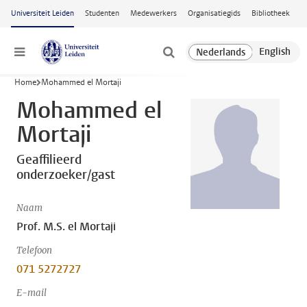
Ga naar hoofdinhoud
Universiteit Leiden
Studenten
Medewerkers
Organisatiegids
Bibliotheek
Menu
Home
Mohammed el Mortaji
Mohammed el
Mortaji
Geaffilieerd
onderzoeker/gast
Naam
Prof. M.S. el Mortaji
Telefoon
071 5272727
E-mail