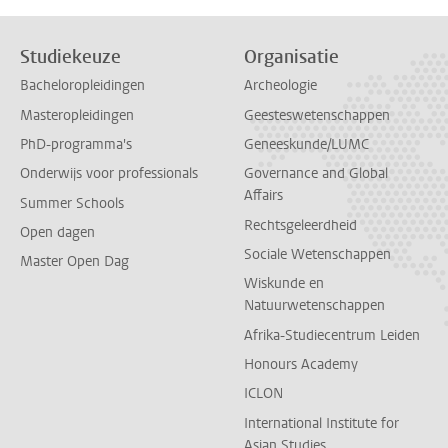
Studiekeuze
Organisatie
Bacheloropleidingen
Archeologie
Masteropleidingen
Geesteswetenschappen
PhD-programma's
Geneeskunde/LUMC
Onderwijs voor professionals
Governance and Global
Affairs
Summer Schools
Rechtsgeleerdheid
Open dagen
Sociale Wetenschappen
Master Open Dag
Wiskunde en
Natuurwetenschappen
Afrika-Studiecentrum Leiden
Honours Academy
ICLON
International Institute for
Asian Studies