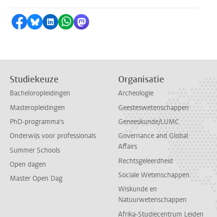
Delen op Facebook
Delen via Bluesky
Delen op LinkedIn
Delen via WhatsApp
Delen via Mastodon
Studiekeuze
Organisatie
Bacheloropleidingen
Archeologie
Masteropleidingen
Geesteswetenschappen
PhD-programma's
Geneeskunde/LUMC
Onderwijs voor professionals
Governance and Global
Affairs
Summer Schools
Rechtsgeleerdheid
Open dagen
Sociale Wetenschappen
Master Open Dag
Wiskunde en
Natuurwetenschappen
Afrika-Studiecentrum Leiden