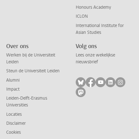
Honours Academy
ICLON
International Institute for
Asian Studies
Over ons
Volg ons
Werken bij de Universiteit
Lees onze wekelijkse
Leiden
nieuwsbrief
Steun de Universiteit Leiden
Alumni
Volg ons op bluesky
Volg ons op facebo
Volg ons op yo
Volg ons op
Volg on
Impact
Volg ons op mastodon
Leiden-Delft-Erasmus
Universities
Locaties
Disclaimer
Cookies