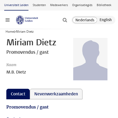
Ga naar hoofdinhoud
Universiteit Leiden
Studenten
Medewerkers
Organisatiegids
Bibliotheek
Menu
Home
Miriam Dietz
Miriam Dietz
Promovendus / gast
Naam
M.B. Dietz
Contact
Nevenwerkzaamheden
Promovendus / gast