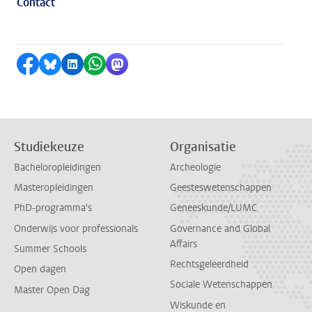
Contact
Delen op Facebook
Delen via Bluesky
Delen op LinkedIn
Delen via WhatsApp
Delen via Mastodon
Studiekeuze
Organisatie
Bacheloropleidingen
Archeologie
Masteropleidingen
Geesteswetenschappen
PhD-programma's
Geneeskunde/LUMC
Onderwijs voor professionals
Governance and Global
Affairs
Summer Schools
Rechtsgeleerdheid
Open dagen
Sociale Wetenschappen
Master Open Dag
Wiskunde en