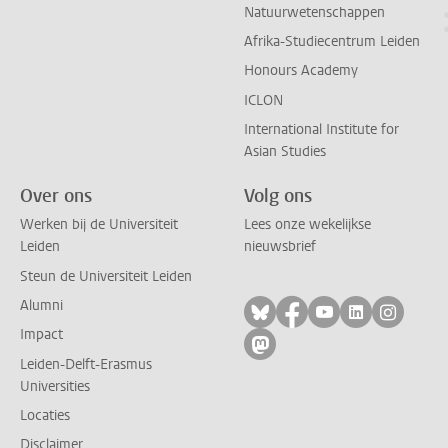
Natuurwetenschappen
Afrika-Studiecentrum Leiden
Honours Academy
ICLON
International Institute for
Asian Studies
Over ons
Volg ons
Werken bij de Universiteit
Lees onze wekelijkse
Leiden
nieuwsbrief
Steun de Universiteit Leiden
Alumni
Volg ons op bluesky
Volg ons op facebo
Volg ons op yo
Volg ons op
Volg on
Impact
Volg ons op mastodon
Leiden-Delft-Erasmus
Universities
Locaties
Disclaimer