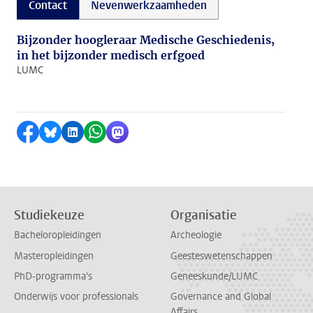
Contact
Nevenwerkzaamheden
Bijzonder hoogleraar Medische Geschiedenis,
in het bijzonder medisch erfgoed
LUMC
Delen op Facebook
Delen via Bluesky
Delen op LinkedIn
Delen via WhatsApp
Delen via Mastodon
Studiekeuze
Organisatie
Bacheloropleidingen
Archeologie
Masteropleidingen
Geesteswetenschappen
PhD-programma's
Geneeskunde/LUMC
Onderwijs voor professionals
Governance and Global
Affairs