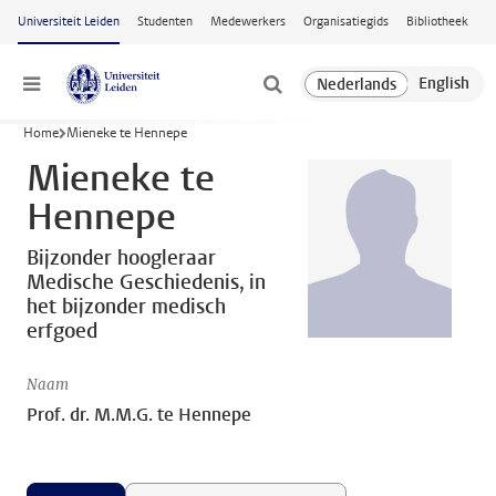
Ga naar hoofdinhoud
Universiteit Leiden
Studenten
Medewerkers
Organisatiegids
Bibliotheek
Menu
Home
Mieneke te Hennepe
Mieneke te
Hennepe
Bijzonder hoogleraar
Medische Geschiedenis, in
het bijzonder medisch
erfgoed
Naam
Prof. dr. M.M.G. te Hennepe