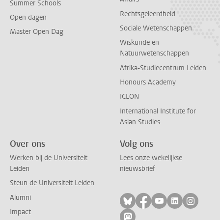
Summer Schools
Rechtsgeleerdheid
Open dagen
Sociale Wetenschappen
Master Open Dag
Wiskunde en
Natuurwetenschappen
Afrika-Studiecentrum Leiden
Honours Academy
ICLON
International Institute for
Asian Studies
Over ons
Volg ons
Werken bij de Universiteit
Lees onze wekelijkse
Leiden
nieuwsbrief
Steun de Universiteit Leiden
Alumni
Volg ons op bluesky
Volg ons op facebo
Volg ons op yo
Volg ons op
Volg on
Impact
Volg ons op mastodon