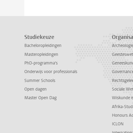
Studiekeuze
Organisa
Bacheloropleidingen
Archeologi
Masteropleidingen
Geesteswe
PhD-programma's
Geneeskun
Onderwijs voor professionals
Governance 
Summer Schools
Rechtsgele
Open dagen
Sociale We
Master Open Dag
Wiskunde 
Afrika-Stu
Honours A
ICLON
Internationa