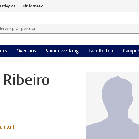
satiegids
Bibliotheek
derwerp of persoon en selecteer categorie
ers
Over ons
Samenwerking
Faculteiten
Campus
 Ribeiro
univ.nl