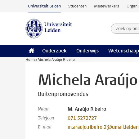
Ga naar hoofdinhoud
Universiteit Leiden
Studenten
Medewerkers
Organi
Zoek op on
Zoekterm
Onderzoek
Onderwijs
Wetenschapp
Home
Michela Araújo Ribeiro
Michela Araújo
Buitenpromovendus
M. Araújo Ribeiro
Naam
071 5272727
Telefoon
m.araujo.ribeiro.2@umail.leiden
E-mail