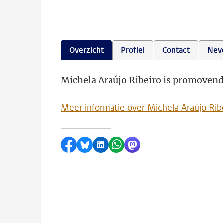
Overzicht
Profiel
Contact
Nev
Michela Araújo Ribeiro is promovendus
Meer informatie over Michela Araújo Rib
Delen op Facebook
Delen via Bluesky
Delen op LinkedIn
Delen via WhatsApp
Delen via Mastodon