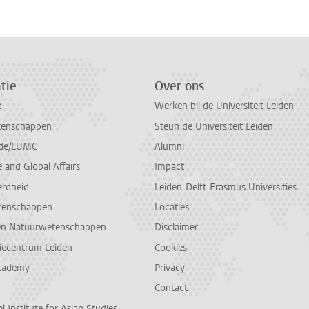
tie
Over ons
e
Werken bij de Universiteit Leiden
tenschappen
Steun de Universiteit Leiden
de/LUMC
Alumni
and Global Affairs
Impact
erdheid
Leiden-Delft-Erasmus Universities
tenschappen
Locaties
en Natuurwetenschappen
Disclaimer
diecentrum Leiden
Cookies
cademy
Privacy
Contact
l Institute for Asian Studies