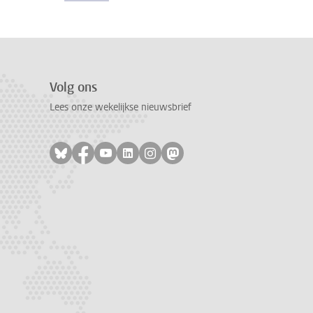
Volg ons
Lees onze wekelijkse nieuwsbrief
Volg ons op bluesky
Volg ons op facebook
Volg ons op youtube
Volg ons op linkedin
Volg ons op instagram
Volg ons op mastodon