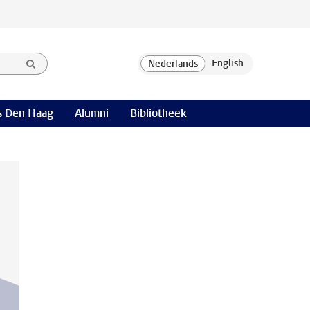
 Den Haag
Alumni
Bibliotheek